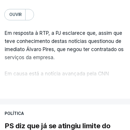
OUVIR
Em resposta à RTP, a PJ esclarece que, assim que
teve conhecimento destas notícias questionou de
imediato Álvaro Pires, que negou ter contratado os
serviços da empresa.
Em causa está a notícia avançada pela CNN
Portugal de que o diretor financeiro também tinha
VER MAIS
recorrido à Construbarcelos, tal como Luís Neves.
A Judiciária adianta ainda que não ordenou a
POLÍTICA
abertura de qualquer processo disciplinar, por não
ter qualquer elemento que indicie a realização
PS diz que já se atingiu limite do