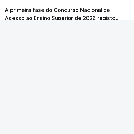
A primeira fase do Concurso Nacional de
Acesso ao Ensino Superior de 2026 registou
60.391 candidatos, mais 21,8% em relação a
2025, o número mais elevado desde 1996,
exceto durante a pandemia de Covid-19,
revelam dados hoje divulgados.
Lusa
/
atualizado 7 Agosto 2026, 09:59