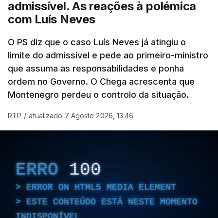
dessas obras.
admissível. As reações à polémica
com Luís Neves
ARTIGOS RELACIONADOS
O PS diz que o caso Luís Neves já atingiu o
limite do admissível e pede ao primeiro-ministro
que assuma as responsabilidades e ponha
Empreiteiro da
Construbarcelos também
ordem no Governo. O Chega acrescenta que
fez obras na casa do diretor
Montenegro perdeu o controlo da situação.
financeiro da PJ
atualizado 7 Agosto 2026, 14:25
RTP
/
atualizado 7 Agosto 2026, 13:46
Empreiteiro que fez obras
na casa de Luís Neves
ERRO
100
também trabalhou para o
diretor financeiro da PJ
ERROR ON HTML5 MEDIA ELEMENT
atualizado 7 Agosto 2026, 14:26
ESTE CONTEÚDO ESTÁ NESTE MOMENTO
INDISPONÍVEL