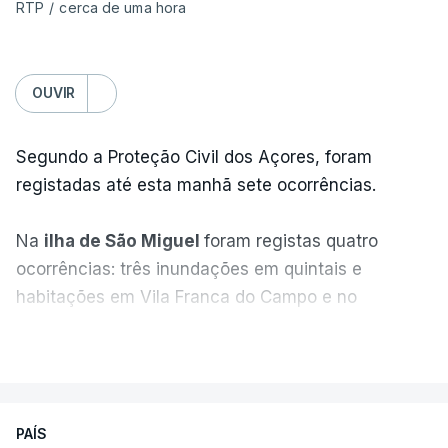
RTP
/
cerca de uma hora
OUVIR
Segundo a Proteção Civil dos Açores, foram
registadas até esta manhã sete ocorrências.
Na
ilha de São Miguel
foram registas quatro
ocorrências: três inundações em quintais e
habitações em Vila Franca do Campo e no
Nordeste uma inundação numa casa.
VER MAIS
Em
São Jorge
houve duas: na freguesia da
Urzelina, no concelho de Velas, foi registada uma
PAÍS
inundação numa habitação e houve um