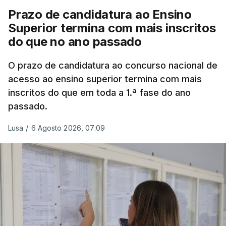
deslizamento de terras numa estrada nos Nortes,
Prazo de candidatura ao Ensino
que entretanto já foi parcialmente desobstruída.
Superior termina com mais inscritos
do que no ano passado
Na
Terceira
, na Praia da Vitória, o mau tempo
deixou o parque de campismo sem condições
O prazo de candidatura ao concurso nacional de
acesso ao ensino superior termina com mais
foram por isso realojadas 67 pessoas no parque de
inscritos do que em toda a 1.ª fase do ano
estacionamento da escola profissional, como
passado.
explicou à RTP Antena 1 Vânia Ferreira, presidente
da Câmara Municipal da Praia da Vitória.
Lusa
/
6 Agosto 2026, 07:09
ERRO
100
ERROR ON HTML5 MEDIA ELEMENT
ESTE CONTEÚDO ESTÁ NESTE
MOMENTO INDISPONÍVEL