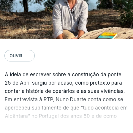
OUVIR
A ideia de escrever sobre a construção da ponte
25 de Abril surgiu por acaso, como pretexto para
contar a história de operários e as suas vivências.
Em entrevista à RTP, Nuno Duarte conta como se
apercebeu subitamente de que “tudo acontecia em
Alcântara” no Portugal dos anos 60 e de como
poderia incluir esta obra marcante na ficção. Hoje,
VER MAIS
quando passa pelo aço de cor avermelhada que