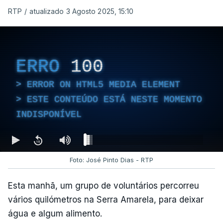
RTP
/
atualizado 3 Agosto 2025, 15:10
ERRO
100
ERROR ON HTML5 MEDIA ELEMENT
ESTE CONTEÚDO ESTÁ NESTE MOMENTO
INDISPONÍVEL
Foto: José Pinto Dias - RTP
Esta manhã, um grupo de voluntários percorreu
vários quilómetros na Serra Amarela, para deixar
água e algum alimento.