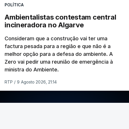
POLÍTICA
Em julho, a temperatura da superfície do mar
Ambientalistas contestam central
atingiu 20,96°C. O anterior recorde tinha sido
incineradora no Algarve
estabelecido em julho de 2023, com 20,89°C.
Consideram que a construção vai ter uma
factura pesada para a região e que não é a
Este recorde é enquadrado pelos cientistas do
melhor opção para a defesa do ambiente. A
Copernicus
numa
tendência mais ampla de
Zero vai pedir uma reunião de emergência à
aquecimento climático
. E não apenas resultado
ministra do Ambiente.
do fenómeno
El Niño
.
RTP
/
9 Agosto 2026, 21:14
Estas ondas de calor marinhas afetaram
comunidades e ecossistemas costeiros e são
vários os impactos. Nos ecossistemas marinhos,
ERRO
100
por exemplo, há
alteração das rotas migratórias
ERROR ON HTML5 MEDIA ELEMENT
de espécies
.