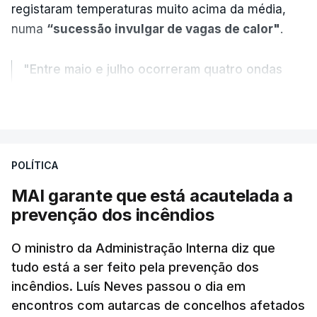
registaram temperaturas muito acima da média,
numa
“sucessão invulgar de vagas de calor"
.
"Entre maio e julho ocorreram quatro ondas
de calor, sendo a terceira e a quarta
VER MAIS
registadas em julho”.
Enquanto os termómetros iam registando
POLÍTICA
temperaturas recorde, também a
chuva não
ajudou
.
MAI garante que está acautelada a
prevenção dos incêndios
Pelo contrário, a precipitação manteve-se
muito
abaixo do normal
O ministro da Administração Interna diz que
e, em vários países, os solos
tudo está a ser feito pela prevenção dos
perderam grande parte da humidade.
incêndios. Luís Neves passou o dia em
encontros com autarcas de concelhos afetados
Houve também uma “
diminuição significativa de