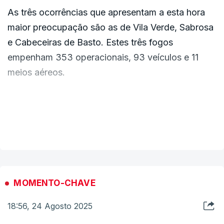
As três ocorrências que apresentam a esta hora
maior preocupação são as de Vila Verde, Sabrosa
e Cabeceiras de Basto. Estes três fogos
empenham 353 operacionais, 93 veículos e 11
meios aéreos.
A informação foi transmitida por Mário Silvestre,
comandante nacional da Autoridade Nacional de
VER MAIS
Emergência e Proteção Civil (ANEPC), num
balanço ao final da tarde deste domingo.
O responsável indicou ainda que se mantém até
MOMENTO-CHAVE
amanhã o estado de prontidão especial nível 4
18:56, 24 Agosto 2025
para todo o país.