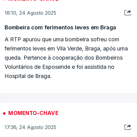
Neste momento não há localidades em risco. “Os
18:10, 24 Agosto 2025
operacionais têm conseguido controlar as
projeções”, que são “muitas”, adiantou.
Bombeira com ferimentos leves em Braga
A RTP apurou que uma bombeira sofreu com
ferimentos leves em Vila Verde, Braga, após uma
ERRO
100
queda. Pertence à cooperação dos Bombeiros
ERROR ON HTML5 MEDIA ELEMENT
Voluntários de Esposende e foi assistida no
ESTE CONTEÚDO ESTÁ NESTE MOMENTO
Hospital de Braga.
INDISPONÍVEL
MOMENTO-CHAVE
17:36, 24 Agosto 2025