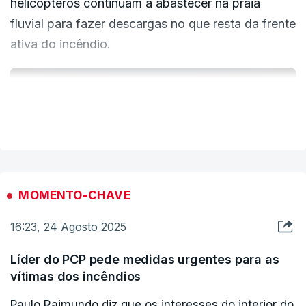
helicópteros continuam a abastecer na praia
fluvial para fazer descargas no que resta da frente
ativa do incêndio.
ERRO
VER MAIS
100
ERROR ON HTML5 MEDIA ELEMENT
ESTE CONTEÚDO ESTÁ NESTE MOMENTO
INDISPONÍVEL
MOMENTO-CHAVE
16:23, 24 Agosto 2025
Líder do PCP pede medidas urgentes para as
vítimas dos incêndios
Paulo Raimundo diz que os interesses do interior do