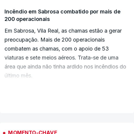
Incêndio em Sabrosa combatido por mais de
200 operacionais
Em Sabrosa, Vila Real, as chamas estão a gerar
preocupação. Mais de 200 operacionais
combatem as chamas, com o apoio de 53
viaturas e sete meios aéreos. Trata-se de uma
área que ainda não tinha ardido nos incêndios do
último mês.
Maria Helena Lapa, presidente da Câmara
VER MAIS
Municipal de Sabrosa, contou à RTP que acabou
de ser evacuado um canil onde se encontravam
muitos animais, por precaução.
MOMENTO-CHAVE