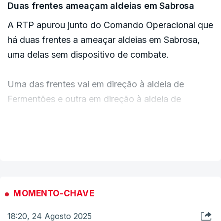
Duas frentes ameaçam aldeias em Sabrosa
Segunda-feira será avaliado se esse nível será
A RTP apurou junto do Comando Operacional que
mantido ou se poderá ser aliviado.
há duas frentes a ameaçar aldeias em Sabrosa,
uma delas sem dispositivo de combate.
ERRO
100
Uma das frentes vai em direção à aldeia de
ERROR ON HTML5 MEDIA ELEMENT
Fermentões e outra em direção à aldeia de
ESTE CONTEÚDO ESTÁ NESTE MOMENTO
Paradela.
INDISPONÍVEL
VER MAIS
O novo foco tem a ver com o primeiro, que arde
com grande intensidade.
MOMENTO-CHAVE
18:20, 24 Agosto 2025