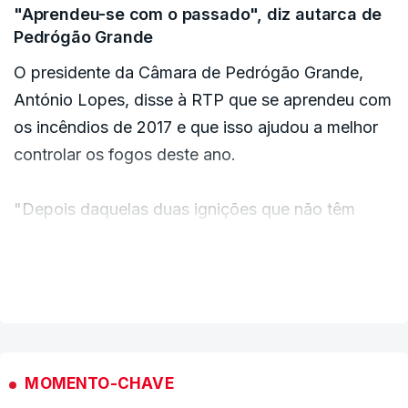
"Aprendeu-se com o passado", diz autarca de
Pedrógão Grande
O presidente da Câmara de Pedrógão Grande,
António Lopes, disse à RTP que se aprendeu com
os incêndios de 2017 e que isso ajudou a melhor
controlar os fogos deste ano.
"Depois daquelas duas ignições que não têm
explicação, a Proteção Civil atuou e foram
alocados para o terreno meios quer terrestres,
VER MAIS
quer aéreos em quantidade que permitiu acorrer a
este flagelo", afirmou.
"Aprendeu-se com o passado, foram feitas
MOMENTO-CHAVE
algumas evacuações", acrescentou.