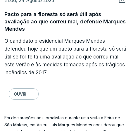
21:06, 24 Agosto 2025
nem confinamentos nem evacuação", referiu.
Pacto para a floresta só será útil após
Como dificuldades no combate ao fogo, José Requeijo,
avaliação ao que correu mal, defende Marques
apontou o "acumulado na meteorologia adversa, como o
Mendes
tempo quente e seco, bem como a exaustão dos próprios
meios de combate que têm já um período muito longo".
O candidato presidencial Marques Mendes
defendeu hoje que um pacto para a floresta só será
útil se for feita uma avaliação ao que correu mal
este verão e às medidas tomadas após os trágicos
incêndios de 2017.
OUVIR
Em declarações aos jornalistas durante uma visita à Feira de
São Mateus, em Viseu, Luís Marques Mendes considerou que