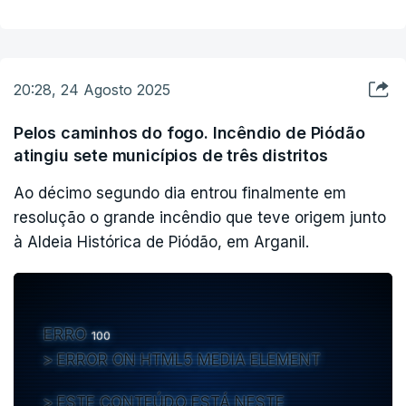
lembrando que "toda a gente prometeu que ia ser diferente
de 2017", mas, "até hoje, a sensação que existe é de que está
tudo na mesma".
20:28, 24 Agosto 2025
No que respeita à globalidade das medidas anunciadas, disse
apenas ter receio da burocracia.
Pelos caminhos do fogo. Incêndio de Piódão
atingiu sete municípios de três distritos
"Espero que o Governo seja muito atento para que a
burocracia não emperre estas medidas, para que os apoios às
Ao décimo segundo dia entrou finalmente em
pessoas cheguem rapidamente", acrescentou.
resolução o grande incêndio que teve origem junto
à Aldeia Histórica de Piódão, em Arganil.
ERRO
100
ERROR ON HTML5 MEDIA ELEMENT
ESTE CONTEÚDO ESTÁ NESTE