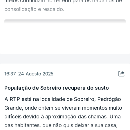
meios continuam no terreno para os trabalhos de
consolidação e rescaldo.
ERRO
VER MAIS
100
ERROR ON HTML5 MEDIA ELEMENT
ESTE CONTEÚDO ESTÁ NESTE MOMENTO
INDISPONÍVEL
16:37, 24 Agosto 2025
População de Sobreiro recupera do susto
A RTP está na localidade de Sobreiro, Pedrógão
Grande, onde ontem se viveram momentos muito
difíceis devido à aproximação das chamas. Uma
das habitantes, que não quis deixar a sua casa,