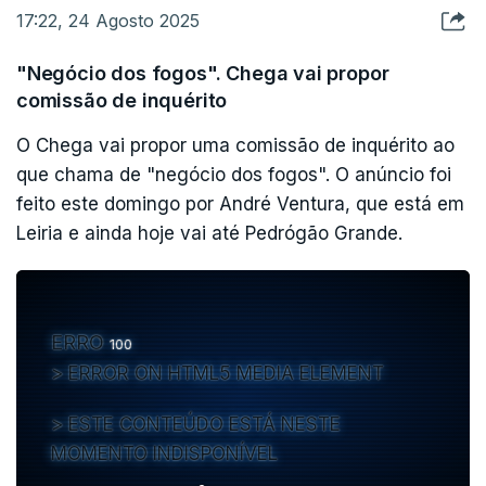
17:22, 24 Agosto 2025
"Negócio dos fogos". Chega vai propor
ERRO
100
comissão de inquérito
ERROR ON HTML5 MEDIA ELEMENT
O Chega vai propor uma comissão de inquérito ao
que chama de "negócio dos fogos". O anúncio foi
ESTE CONTEÚDO ESTÁ NESTE MOMENTO
INDISPONÍVEL
feito este domingo por André Ventura, que está em
Leiria e ainda hoje vai até Pedrógão Grande.
ERRO
100
ERROR ON HTML5 MEDIA ELEMENT
ESTE CONTEÚDO ESTÁ NESTE
MOMENTO INDISPONÍVEL