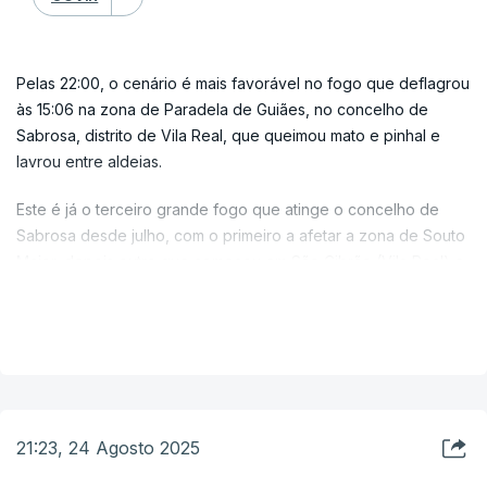
Pelas 22:00, o cenário é mais favorável no fogo que deflagrou
às 15:06 na zona de Paradela de Guiães, no concelho de
Sabrosa, distrito de Vila Real, que queimou mato e pinhal e
lavrou entre aldeias.
Este é já o terceiro grande fogo que atinge o concelho de
Sabrosa desde julho, com o primeiro a afetar a zona de Souto
Maior, depois outro que começou em São Cibrão (Vila Real) e
se estendeu até São Martinho de Anta e o de hoje. Nas duas
VER MAIS
primeiras ocorrências arderam cerca de 1.500 hectares.
"É muita coincidência, três em pouco menos de um mês é
muita coincidência, há aqui uma mão criminosa com certeza
por trás disto tudo", afirmou a presidente da Câmara de
Sabrosa, Helena Lapa.
21:23, 24 Agosto 2025