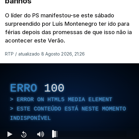
banhos
O líder do PS manifestou-se este sábado
surpreendido por Luís Montenegro ter ido para
férias depois das promessas de que isso não ia
acontecer este Verão.
RTP
/
atualizado 8 Agosto 2026, 21:26
ERRO
100
ERROR ON HTML5 MEDIA ELEMENT
ESTE CONTEÚDO ESTÁ NESTE MOMENTO
INDISPONÍVEL