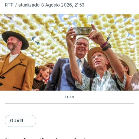
RTP
/
atualizado 8 Agosto 2026, 21:53
c/ Lusa
Lusa
OUVIR