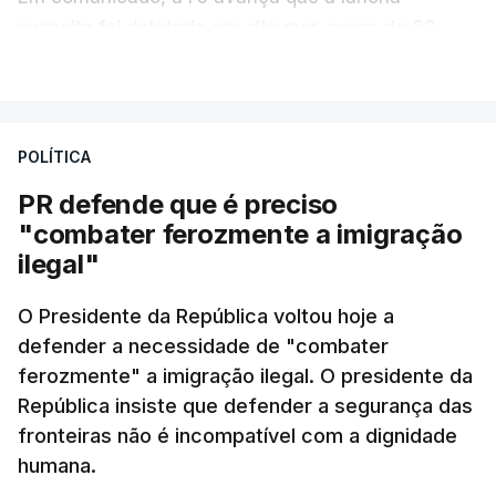
suspeita foi detetada em alto mar, cerca de 60
milhas náuticas ao largo de Sines.
VER MAIS
A apreensão aconteceu na tarde desta sexta-feira,
desencadeando uma ação de prevenção
POLÍTICA
desencadeada pela Polícia Judiciária, em
PR defende que é preciso
articulação com a Marinha, a Autoridade Marítima
"combater ferozmente a imigração
Nacional e a Força Aérea.
ilegal"
O ano de 2026 tem sido um ano de recordes: foi
O Presidente da República voltou hoje a
apreendida mais cocaína até ao momento de que
defender a necessidade de "combater
em todo o ano de 2025.
ferozmente" a imigração ilegal. O presidente da
A ação de prevenção visa a deteção em alto mar
República insiste que defender a segurança das
de embarcações de alta velocidade (EAV) que
fronteiras não é incompatível com a dignidade
humana.
utilizam a costa nacional para o tráfico de droga.