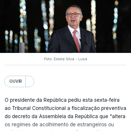
e "nenhum processo de simplificação pode
traduzir-se numa diminuição da proteção
social".
António José Seguro vinca que se
deverá
assegurar que "ninguém é prejudicado face à
situação de que hoje beneficia"
, dando especial
Foto: Estela Silva - Lusa
atenção a quem vive em situações "de maior
fragilidade", como as famílias de menores
rendimentos, os idosos ou pessoas com
OUVIR
deficiência.
O presidente da República pediu esta sexta-feira
O Presidente da República sublinha que as
ao Tribunal Constitucional a fiscalização preventiva
prestações sociais são um mecanismo essencial
do decreto da Assembleia da República que "altera
de "combate à pobreza e à exclusão social". Faz
os regimes de acolhimento de estrangeiros ou
ainda referência ao estudo recente da OCDE que