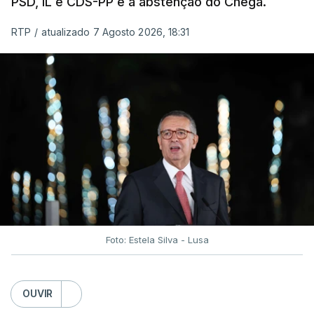
PSD, IL e CDS-PP e a abstenção do Chega.
RTP
/
atualizado 7 Agosto 2026, 18:31
Foto: Estela Silva - Lusa
OUVIR