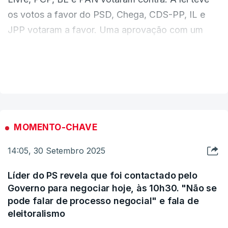
os votos a favor do PSD, Chega, CDS-PP, IL e
JPP votaram a favor. Uma aprovação com um
sinal de entendimento entre PSD e Chega.
VER MAIS
ERRO
100
ERROR ON HTML5 MEDIA ELEMENT
MOMENTO-CHAVE
ESTE CONTEÚDO ESTÁ NESTE MOMENTO
INDISPONÍVEL
14:05, 30 Setembro 2025
Líder do PS revela que foi contactado pelo
Governo para negociar hoje, às 10h30. "Não se
O primeiro-ministro não confirmou o acordo com
pode falar de processo negocial" e fala de
eleitoralismo
o Chega. Em campanha para autárquicas, Luís