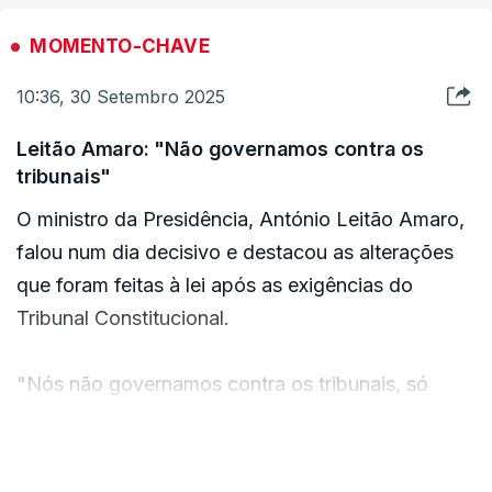
“Temos milhares de pessoas nascidas em
MOMENTO-CHAVE
Portugal que nem tem acesso à documentação,
10:36, 30 Setembro 2025
direitos ou responsabilidades cívicas”.
Leitão Amaro: "Não governamos contra os
tribunais"
ERRO
100
O ministro da Presidência, António Leitão Amaro,
ERROR ON HTML5 MEDIA ELEMENT
falou num dia decisivo e destacou as alterações
que foram feitas à lei após as exigências do
ESTE CONTEÚDO ESTÁ NESTE MOMENTO
INDISPONÍVEL
Tribunal Constitucional.
"Nós não governamos contra os tribunais, só
numa ditadura ou numa democracia iliberal, sem
separação de poderes, é que um Governo ou uma
VER MAIS
maioria governa contra os tribunais. Não fazemos