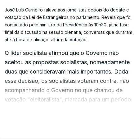
Montenegro disse apenas ter a expectativa de
José Luís Carneiro falava aos jornalistas depois do debate e
que o diploma fosse aprovado por vários grupos
votação da Lei de Estrangeiros no parlamento. Revela que foi
parlamentares. Não respondeu quando
contactado pelo ministro da Presidência às 10h30, já na fase
questionado sobre contrapartidas no futuro -
final da discussão na sessão plenária, conversas que duraram
como a discussão sobre limites nos apoios
até à hora de almoço, altura da votação.
sociais.
O líder socialista afirmou que o Governo não
aceitou as propostas socialistas, nomeadamente
duas que consideravam mais importantes. Dada
ERRO
100
essa decisão, os socialistas votaram contra, não
ERROR ON HTML5 MEDIA ELEMENT
acompanhando o Governo no que chamou de
votação "eleitoralista", marcada para um período
ESTE CONTEÚDO ESTÁ NESTE MOMENTO
de campanha eleitoral.
INDISPONÍVEL
VER MAIS
ERRO
100