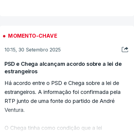
“O que importa é criarmos as condições para que
de imediato tenhamos uma lei que regule os
estrangeiros, integrado dentro de uma política
MOMENTO-CHAVE
migratória rigorosa e cuidada”, disse.
10:15, 30 Setembro 2025
Com esta proposta do Governo, em acordo com o
PSD e Chega alcançam acordo sobre a lei de
Chega, "reduzimos prazos para apreciação de
estrangeiros
situações relativamente ao reagrupamento
Há acordo entre o PSD e Chega sobre a lei de
familiar".
estrangeiros. A informação foi confirmada pela
RTP junto de uma fonte do partido de André
"Somos sensíveis à questão de juntar famílias,
Ventura.
quando isso se justifica, principalmente quando há
filhos menores”, sublinhou. “Redefinimos a
O Chega tinha como condição que a lei
condição. Estabelecemos regras mais curtas, com