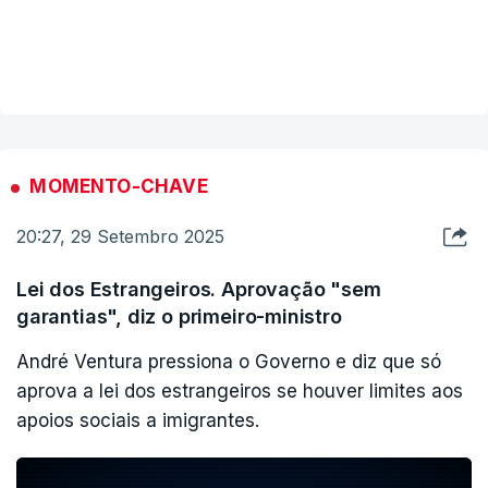
contemplasse a norma que desconta cinco anos
prazos mais apertados, mas não obstante com
para a Segurança Social antes de haver acesso a
VER MAIS
rigor, com cuidado, com atenção”.
apoios sociais.
Tudo indica que haja uma formulação genérica
ERRO
100
sobre este ponto. Os dois partidos
MOMENTO-CHAVE
ERROR ON HTML5 MEDIA ELEMENT
comprometem-se a trabalhar num futuro diploma
20:27, 29 Setembro 2025
o acesso a prestações sociais.
ESTE CONTEÚDO ESTÁ NESTE MOMENTO
INDISPONÍVEL
Lei dos Estrangeiros. Aprovação "sem
garantias", diz o primeiro-ministro
André Ventura pressiona o Governo e diz que só
Ainda assim garante que o Governo está
aprova a lei dos estrangeiros se houver limites aos
preocupado com a imigração.
apoios sociais a imigrantes.
"Estamos preocupados com os estrangeiros que