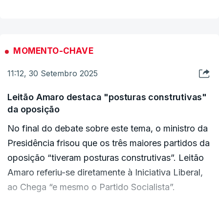
futuro diploma para definir o acesso dos
imigrantes a prestações sociais,
num conjunto
de respostas crispadas com os jornalistas. “Não
MOMENTO-CHAVE
desviem a atenção de questões sociais”,
acrescentando que envia a mensagem que quer
11:12, 30 Setembro 2025
aos portugueses e não a que os jornalistas
Leitão Amaro destaca "posturas construtivas"
querem.
da oposição
No final do debate sobre este tema, o ministro da
O primeiro-ministro diz que o que interessa não
Presidência frisou que os três maiores partidos da
são as contrapartidas para o Chega, mas sim para
oposição “tiveram posturas construtivas”. Leitão
as pessoas. "O que nós queremos é
Amaro referiu-se diretamente à Iniciativa Liberal,
contrapartidas para as pessoas, para os
ao Chega “e mesmo o Partido Socialista”.
portugueses e para os imigrantes que nos
procuram para poderem ter condições de vida
“Acredito que a visão que têm sobre os acordos
dignas", respondeu.