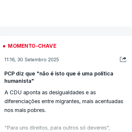
bilaterais é uma ideia positiva que merece ser
VER MAIS
acolhida”, declarou.
“Percebo o esforço que tentam fazer no
ajustamento dos prazos no reagrupamento
MOMENTO-CHAVE
[familiar], embora me pareça um excesso
11:16, 30 Setembro 2025
desadequado”, acrescentou, dirigindo-se à
bancada socialista.
PCP diz que "não é isto que é uma política
humanista"
Quanto ao tema do visto para a procura de
A CDU aponta as desigualdades e as
trabalho, “há duas divergências que nós temos”,
diferenciações entre migrantes, mais acentuadas
nomeadamente “a ideia do ‘vai para Portugal e
nos mais pobres.
logo se vê’, sendo de baixa qualificação”.
“Para uns direitos, para outros só deveres”,
Por fim, “essa verificação dos altamente