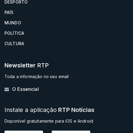
DESPORTO
Esta segunda-feira, o ministro da Presidência admitiu que a
PAÍS
proposta apresentada pode ser alvo de alterações até à
votação, tendo em conta que os vários partidos podem
MUNDO
avançar com propostas de alteração.
POLÍTICA
O primeiro ministro admitiu que "não há garantias" de
CULTURA
aprovação.
Newsletter
RTP
Toda a informação no seu email
O Essencial
Instale a aplicação
RTP Notícias
Disponível gratuitamente para iOS e Android