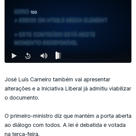
recebemos no nosso país. Não abdicamos do
ERRO
100
poder de Estado nesta matéria”, afirmou,
ERROR ON HTML5 MEDIA ELEMENT
acrescentando que o objetivo é “cuidar, regular e
ESTE CONTEÚDO ESTÁ NESTE
integrar de uma forma humanista os que nos
MOMENTO INDISPONÍVEL
visitam”.
José Luís Carneiro também vai apresentar
alterações e a Iniciativa Liberal já admitiu viabilizar
o documento.
O primeiro-ministro diz que mantém a porta aberta
ao diálogo com todos. A lei é debatida e votada
na terça-feira.