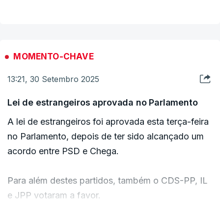
não precisávamos de fazer nem nenhuma
cedência nem nenhum acordo com qualquer
partido”, assegurou.
MOMENTO-CHAVE
O deputado insistiu que “no que diz respeito ao
13:21, 30 Setembro 2025
combate ao abuso e à fraude, o PSD e o Governo
farão de tudo para que as prestações sociais
Lei de estrangeiros aprovada no Parlamento
sejam atribuídas a quem delas precisa”.
A lei de estrangeiros foi aprovada esta terça-feira
no Parlamento, depois de ter sido alcançado um
Hugo Soares falou ainda numa “porta aberta”
acordo entre PSD e Chega.
para aprimorar os mecanismos de combate à
fraude e ao “acesso injusto às prestações
Para além destes partidos, também o CDS-PP, IL
sociais”.
e JPP votaram a favor.