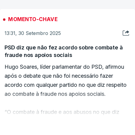
ERROR ON HTML5 MEDIA ELEMENT
MOMENTO-CHAVE
ESTE CONTEÚDO ESTÁ NESTE MOMENTO
INDISPONÍVEL
13:31, 30 Setembro 2025
PSD diz que não fez acordo sobre combate à
fraude nos apoios sociais
Hugo Soares, líder parlamentar do PSD, afirmou
Considerou que o Governo "fez mal" em avançar
após o debate que não foi necessário fazer
com a votação destas alterações dizendo que a
acordo com qualquer partido no que diz respeito
economia se vai ressentir desta decisão.
ao combate à fraude nos apoios sociais.
“O combate à fraude e aos abusos no que diz
respeito aos apoios sociais fez sempre parte do
nosso ADN, portanto, desse ponto de vista, nós
VER MAIS