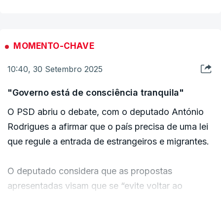
birras políticas, queremos é soluções", declarou.
"Herdámos uma situação preocupante de
MOMENTO-CHAVE
descontrolo nas entradas, de profundíssima
10:40, 30 Setembro 2025
desumanidade no tratamento dos imigrantes que
chegavam. Essa situação tinha de mudar, está a
"Governo está de consciência tranquila"
mudar, mas hoje temos um passo decisivo para
O PSD abriu o debate, com o deputado António
regular, tratar e integrar com humanidade".
Rodrigues a afirmar que o país precisa de uma lei
que regule a entrada de estrangeiros e migrantes.
ERRO
100
O deputado considera que as propostas
ERROR ON HTML5 MEDIA ELEMENT
apresentadas visam que se “evite voltar ao
ESTE CONTEÚDO ESTÁ NESTE MOMENTO
passado” das “portas escancaradas” e de
INDISPONÍVEL
“desregulação” por parte do Estado.
VER MAIS