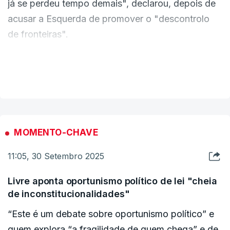
já se perdeu tempo demais", declarou, depois de
ERROR ON HTML5 MEDIA ELEMENT
acusar a Esquerda de promover o "descontrolo
de fronteiras".
ESTE CONTEÚDO ESTÁ NESTE MOMENTO
INDISPONÍVEL
"Desde os ingénuos que reclamam papéis para
VER MAIS
todos, aos sonsos de pele de cordeiro mas visão
de lobo, aos ressabiados que não construíram e
não querem que os outros construam, até aos
ortodoxos que têm sempre a sua mesma cassete",
MOMENTO-CHAVE
enumerou.
11:05, 30 Setembro 2025
"O PS não cabe em nenhuma destas categorias.
Livre aponta oportunismo político de lei "cheia
O PS, ao longo dos últimos anos, teve uma visão
de inconstitucionalidades"
pragmática errada com consequências graves
“Este é um debate sobre oportunismo político” e
para o país", apostando na "desregulação da
quem explora “a fragilidade de quem chega” e de