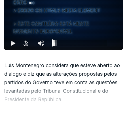
ERRO
100
ERROR ON HTML5 MEDIA ELEMENT
ESTE CONTEÚDO ESTÁ NESTE
MOMENTO INDISPONÍVEL
Luís Montenegro considera que esteve aberto ao
diálogo e diz que as alterações propostas pelos
partidos do Governo teve em conta as questões
levantadas pelo Tribunal Constitucional e do
Presidente da República.
Luís Montenegro não quis confirmar acordo
VER MAIS
com o Chega, nem respondeu se haverá um