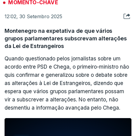
MOMENTO-CHAVE
Rodrigues.
12:02, 30 Setembro 2025
Montenegro na expetativa de que vários
ERRO
100
grupos parlamentares subscrevam alterações
ERROR ON HTML5 MEDIA ELEMENT
da Lei de Estrangeiros
ESTE CONTEÚDO ESTÁ NESTE MOMENTO
Quando questionado pelos jornalistas sobre um
INDISPONÍVEL
acordo entre PSD e Chega, o primeiro-ministro não
quis confirmar e generalizou sobre o debate sobre
as alterações à Lei de Estrangeiros, dizendo que
espera que vários grupos parlamentares possam
vir a subscrever a alterações. No entanto, não
desmentiu a informação avançada pelo Chega.