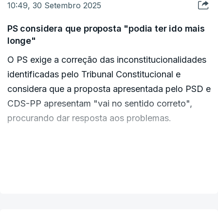
10:49, 30 Setembro 2025
apoios sociais que devem ser combatidos”,
acrescentou.
PS considera que proposta "podia ter ido mais
ERRO
100
longe"
ERROR ON HTML5 MEDIA ELEMENT
O PS exige a correção das inconstitucionalidades
ERRO
100
identificadas pelo Tribunal Constitucional e
ESTE CONTEÚDO ESTÁ NESTE MOMENTO
INDISPONÍVEL
ERROR ON HTML5 MEDIA ELEMENT
considera que a proposta apresentada pelo PSD e
CDS-PP apresentam "vai no sentido correto",
ESTE CONTEÚDO ESTÁ NESTE MOMENTO
procurando dar resposta aos problemas.
INDISPONÍVEL
“A realidade deixada pela esquerda”, segundo o
"Parece-nos, contudo, que podia ter ido mais
deputado do CDS, não garantia “dignidade para
longe nalguns aspetos, daí não acompanharmos a
VER MAIS
quem cá estava” nem fiscalização. O que
proposta nos termos em que é exposta", declarou
considera “inaceitável”.
o deputado socialista Pedro Delgado Alves.
"As regras têm de mudar", sublinhou João