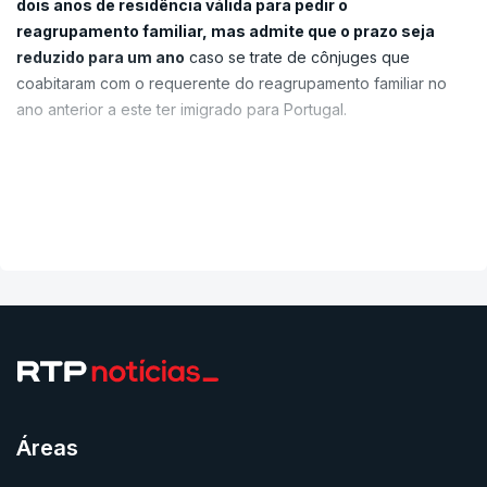
dois anos de residência válida para pedir o
reagrupamento familiar, mas admite que o prazo seja
reduzido para um ano
caso se trate de cônjuges que
coabitaram com o requerente do reagrupamento familiar no
ano anterior a este ter imigrado para Portugal.
O debate está marcado para as 10h00.
VER MAIS
O documento entregue na semana passada na Assembleia da
República alarga a possibilidade de pedido imediato, que já
estava prevista para menores, a maiores incapazes a cargo do
imigrante e ao pai ou mãe do seu filho.
Tal como na versão inicial, profissionais altamente qualificados
ou com autorização de residência para investimento ficarão
igualmente dispensados de qualquer prazo para pedir o
reagrupamento familiar.
Áreas
Pressões, alterações, aprovação sem garantia