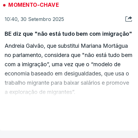
"Uma vez que não acompanhamos politicamente
MOMENTO-CHAVE
Almeida, acrescentando que é "importante não
soluções que aqui se encontram vertidas (…),
ignorar as regras".
10:40, 30 Setembro 2025
formulámos um conjunto de propostas para
procurar que a lei que daqui hoje saia seja mais
BE diz que "não está tudo bem com imigração"
equilibrada", acrescentou.
Andreia Galvão, que substitui Mariana Mortágua
no parlamento, considera que "não está tudo bem
com a imigração”, uma vez que o “modelo de
ERRO
100
economia baseado em desigualdades, que usa o
ERROR ON HTML5 MEDIA ELEMENT
trabalho migrante para baixar salários e promove
ESTE CONTEÚDO ESTÁ NESTE MOMENTO
a exploração de migrantes”.
INDISPONÍVEL
A deputada bloquista acusou, então, o Governo
VER MAIS
de não apoiar os direitos dos trabalhadores ou a
ter uma vida digna.