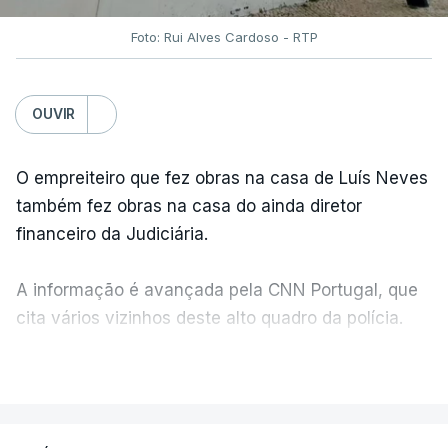
Foto: Rui Alves Cardoso - RTP
OUVIR
O empreiteiro que fez obras na casa de Luís Neves
também fez obras na casa do ainda diretor
financeiro da Judiciária.
A informação é avançada pela CNN Portugal, que
cita vários vizinhos deste alto quadro da polícia.
VER MAIS
Foi o diretor financeiro, Álvaro Pires, que assumiu a
responsabilidade de sugerir as instalações da
Construbarcelos para acolher um atrelado