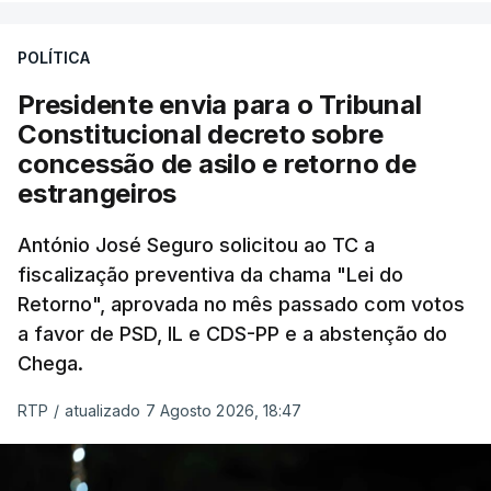
treze apoios sociais "num só" e pretende "tornar o
POLÍTICA
sistema mais simples, mais justo e transparente".
Presidente envia para o Tribunal
"Sempre que seja possível reduzir burocracias,
Constitucional decreto sobre
eliminar sobreposições e garantir que os apoios
concessão de asilo e retorno de
chegam a quem mais necessita, estaremos a dar
estrangeiros
um passo na direção certa", argumenta o
António José Seguro solicitou ao TC a
Presidente da República.
fiscalização preventiva da chama "Lei do
Retorno", aprovada no mês passado com votos
Assegurar que "ninguém é
a favor de PSD, IL e CDS-PP e a abstenção do
prejudicado"
Chega.
RTP
/
atualizado 7 Agosto 2026, 18:47
O Preisdente deixa, no entanto, deixa alguns
avisos:
uma reforma desta dimensão "deve ter