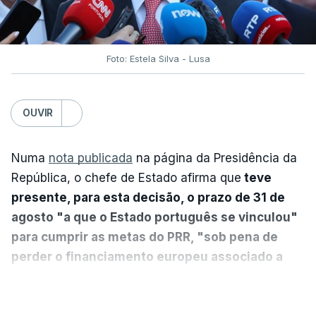
Foto: Estela Silva - Lusa
OUVIR
Numa
nota publicada
na página da Presidência da
República, o chefe de Estado afirma que
teve
presente, para esta decisão, o prazo de 31 de
agosto "a que o Estado português se vinculou"
para cumprir as metas do PRR, "sob pena de
perder o financiamento europeu associado a
essa reforma específica".
VER MAIS
António José Seguro entende que a reforma reúne