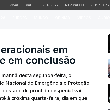
TELEVISÃO
RÁDIO
RTP PLAY
RTP PALCO
RTP ZIG ZA
026
EUROPA
MUNDO
OPINIÃO
VÍDEOS
ÁUDIO
racionais em incêndios 
peracionais em
s e em conclusão
a manhã desta segunda-feira, o
de Nacional de Emergência e Proteção
e o estado de prontidão especial vai
até à próxima quarta-feira, dia em que