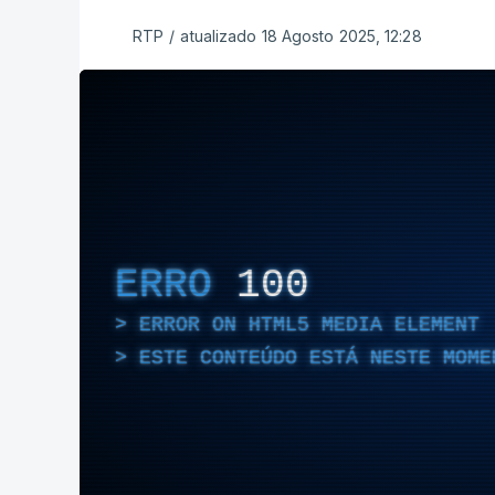
RTP
/
atualizado 18 Agosto 2025, 12:28
ERRO
100
ERROR ON HTML5 MEDIA ELEMENT
ESTE CONTEÚDO ESTÁ NESTE MOME