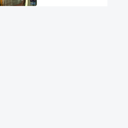
Acordo de Meca. Arábia
Saudita, Paquistão e Turquia
assinam pacto de defesa mútua
Pelo menos 11 civis feridos em
ataque Huthi na Arábia Saudita
Trump nega escassez de armas
nos EUA
Tribunal de Recurso dos EUA
bloqueia projeto de Trump para
salão de baile