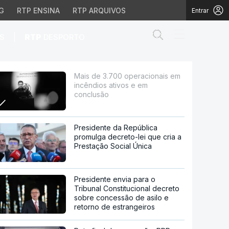
G
RTP ENSINA
RTP ARQUIVOS
Entrar
Abrir campo de
|
S
RTP
DESPORTO
ativos e em conclusão
Mais de 3.700 operacionais em
incêndios ativos e em
conclusão
Presidente da República
promulga decreto-lei que cria a
Prestação Social Única
Presidente envia para o
Tribunal Constitucional decreto
sobre concessão de asilo e
retorno de estrangeiros