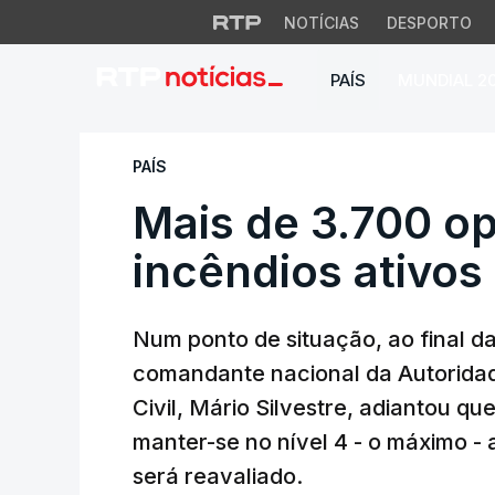
NOTÍCIAS
DESPORTO
PAÍS
MUNDIAL 2
Mais de 3.700 ope
PAÍS
Mais de 3.700 o
incêndios ativo
Num ponto de situação, ao final d
comandante nacional da Autorida
Civil, Mário Silvestre, adiantou qu
manter-se no nível 4 - o máximo - 
será reavaliado.