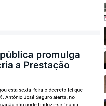
epública promulga
cria a Prestação
ou esta sexta-feira o decreto-lei que
). António José Seguro alerta, no
ficação não pode traduzir-se "numa