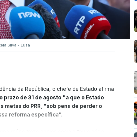
tela Silva - Lusa
dência da República, o chefe de Estado afirma
o prazo de 31 de agosto "a que o Estado
as metas do PRR, "sob pena de perder o
sa reforma específica".
rma reúne treze apoios sociais "num só" e