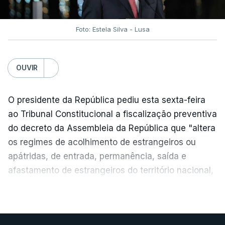
assegurar que "ninguém é prejudicado face à
situação de que hoje beneficia"
, dando especial
Foto: Estela Silva - Lusa
atenção a quem vive em situações "de maior
fragilidade", como as famílias de menores
rendimentos, os idosos ou pessoas com
OUVIR
deficiência.
O presidente da República pediu esta sexta-feira
O Presidente da República sublinha que as
ao Tribunal Constitucional a fiscalização preventiva
prestações sociais são um mecanismo essencial
do decreto da Assembleia da República que "altera
de "combate à pobreza e à exclusão social". Faz
os regimes de acolhimento de estrangeiros ou
ainda referência ao estudo recente da OCDE que
apátridas, de entrada, permanência, saída e
conclui que o valor das prestações sociais
afastamento de estrangeiros do território nacional,
"permanece relativamente reduzido" e que estas
e de concessão de asilo".
"têm sido insuficentes" no combate à pobreza.
VER MAIS
“O presidente da República reafirma
a
necessidade de se combater a imigração ilegal
,
Por fim, o chefe de Estado vinca a necessidade de