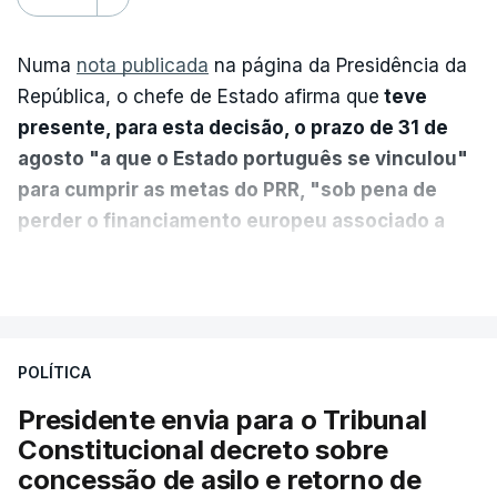
Numa
nota publicada
na página da Presidência da
República, o chefe de Estado afirma que
teve
presente, para esta decisão, o prazo de 31 de
agosto "a que o Estado português se vinculou"
para cumprir as metas do PRR, "sob pena de
perder o financiamento europeu associado a
essa reforma específica".
VER MAIS
António José Seguro entende que a reforma reúne
treze apoios sociais "num só" e pretende "tornar o
POLÍTICA
sistema mais simples, mais justo e transparente".
Presidente envia para o Tribunal
"Sempre que seja possível reduzir burocracias,
Constitucional decreto sobre
eliminar sobreposições e garantir que os apoios
concessão de asilo e retorno de