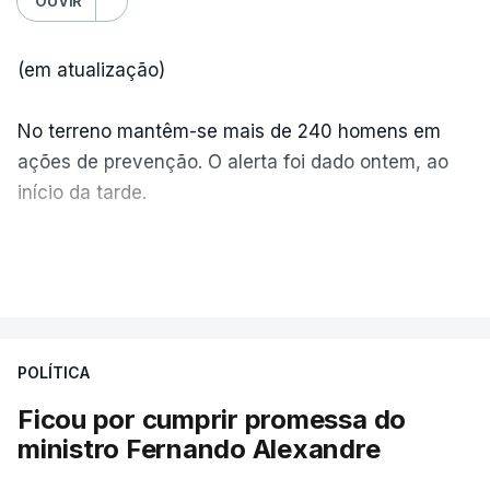
OUVIR
(em atualização)
No terreno mantêm-se mais de 240 homens em
ações de prevenção. O alerta foi dado ontem, ao
início da tarde.
Mais de 20 mil pessoas foram retiradas de casa
VER MAIS
por causa dos violentos incêndios no Canadá
POLÍTICA
Ficou por cumprir promessa do
ministro Fernando Alexandre