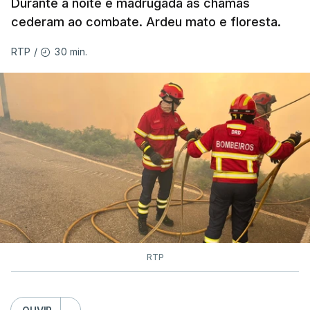
Durante a noite e madrugada as chamas
ESTE CONTEÚDO ESTÁ NESTE
cederam ao combate. Ardeu mato e floresta.
MOMENTO INDISPONÍVEL
30 min.
RTP
/
As autoridades canadianas estimam que vai levar
dias ou semanas para controlar o fogo. Mais de
dois mil operacionais estão no terreno no combate
às chamas.
RTP