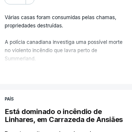
Várias casas foram consumidas pelas chamas,
propriedades destruídas.
A polícia canadiana investiga uma possível morte
no violento incêndio que lavra perto de
Summerland.
VER MAIS
Éum cenário de terror, descreve o primeiro-ministro
da Columbia Britânica, David Iby.
PAÍS
Está dominado o incêndio de
ERRO
100
Linhares, em Carrazeda de Ansiães
ERROR ON HTML5 MEDIA ELEMENT