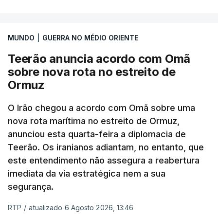
marroquinas. O contrato foi concedido à Arkel
International, uma empresa com sede no Louisiana
MUNDO
|
GUERRA NO MÉDIO ORIENTE
que já colaborou com a Administração norte-
americana em projetos no Médio Oriente,
Teerão anuncia acordo com Omã
nomeadamente no Iraque.
sobre nova rota no estreito de
Ormuz
Com uma área muito reduzida,
esta pequena base
militar deverá ficar nos 60 por cento de
O Irão chegou a acordo com Omã sobre uma
nova rota marítima no estreito de Ormuz,
território de Gaza que Israel controla e a cerca
anunciou esta quarta-feira a diplomacia de
de 1,5 quilómetros da fronteira com Israel.
Teerão. Os iranianos adiantam, no entanto, que
Permite, desta forma, uma extração rápida em
este entendimento não assegura a reabertura
caso de ataque.
imediata da via estratégica nem a sua
segurança.
Segundo um funcionário do Conselho de Paz, a
organização está na “fase final de preparação de
RTP
/
atualizado 6 Agosto 2026, 13:46
vários contratos” e que um deles “diz respeito às