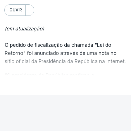
OUVIR
(em atualização)
O pedido de fiscalização da chamada "Lei do
Retorno" foi anunciado através de uma nota no
sítio oficial da Presidência da República na Internet.
“O presidente da República reafirma
a
necessidade de se combater a imigração ilegal
,
VER MAIS
de se controlar eficazmente a imigração legal e de
se garantir a defesa das nossas fronteiras, num
quadro de cooperação entre os Estados europeus
PAÍS
parte do Espaço Schengen”, começa por indicar a
Ministro garante. Reapreciações
nota.
"estão a chegar no prazo" mas "um