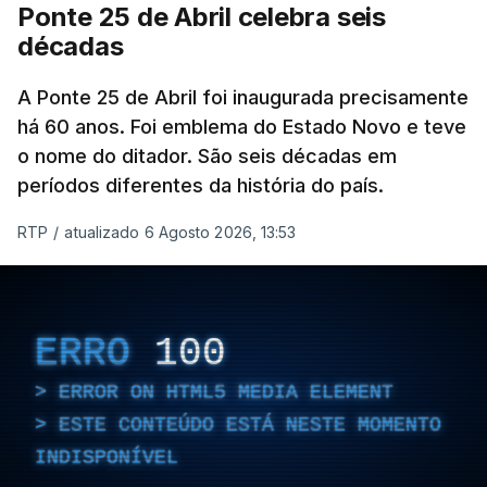
Ponte 25 de Abril celebra seis
Em
“Pés de Barro”,
lê-se a história ficcionada de
décadas
como se produziu esta grande infraestrutura, à
época, a maior ponte suspensa da Europa. Os
A Ponte 25 de Abril foi inaugurada precisamente
dramas e peripécias diárias dos que a construíram
há 60 anos. Foi emblema do Estado Novo e teve
o nome do ditador. São seis décadas em
dão também o mote para abordar o contexto
períodos diferentes da história do país.
envolvente, num contraste entre o apogeu da
engenharia e da modernidade e os sinais de um
RTP
/
atualizado 6 Agosto 2026, 13:53
regime em declínio, com a guerra colonial já em
curso.
Esse contraste persistente entre a opulência e a
ERRO
100
miséria trespassa
“Pés de Barro
”. No dia em que se
ERROR ON HTML5 MEDIA ELEMENT
assinalam os 60 anos da ponte 25 de Abril, Nuno
ESTE CONTEÚDO ESTÁ NESTE MOMENTO
Duarte revela, em entrevista à RTP, quais as fontes
INDISPONÍVEL
de inspiração de um livro com vários elementos de