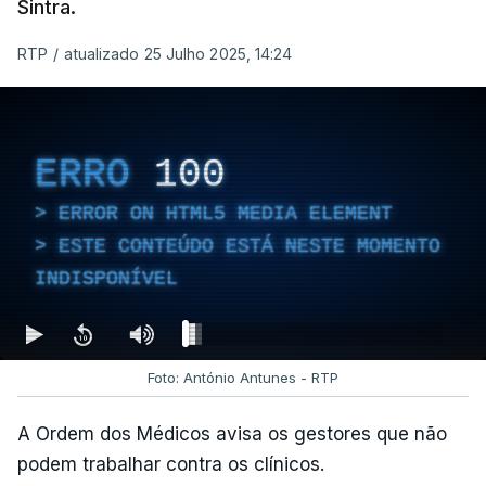
Sintra.
RTP
/
atualizado 25 Julho 2025, 14:24
ERRO
100
ERROR ON HTML5 MEDIA ELEMENT
ESTE CONTEÚDO ESTÁ NESTE MOMENTO
INDISPONÍVEL
Foto: António Antunes - RTP
A Ordem dos Médicos avisa os gestores que não
podem trabalhar contra os clínicos.