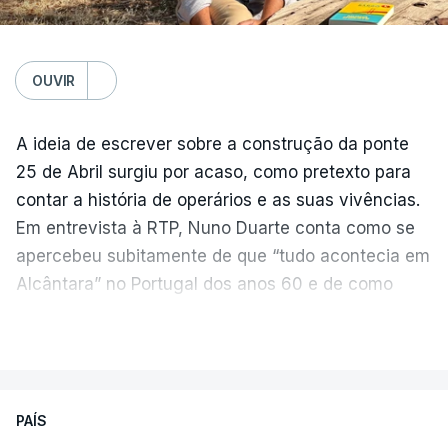
OUVIR
A ideia de escrever sobre a construção da ponte
25 de Abril surgiu por acaso, como pretexto para
contar a história de operários e as suas vivências.
Em entrevista à RTP, Nuno Duarte conta como se
apercebeu subitamente de que “tudo acontecia em
Alcântara” no Portugal dos anos 60 e de como
poderia incluir esta obra marcante na ficção. Hoje,
VER MAIS
quando passa pelo aço de cor avermelhada que
faz a ligação entre as duas margens do Tejo, sorri
e reconhece como a ponte mudou a sua vida de
PAÍS
forma inesperada, através da literatura.