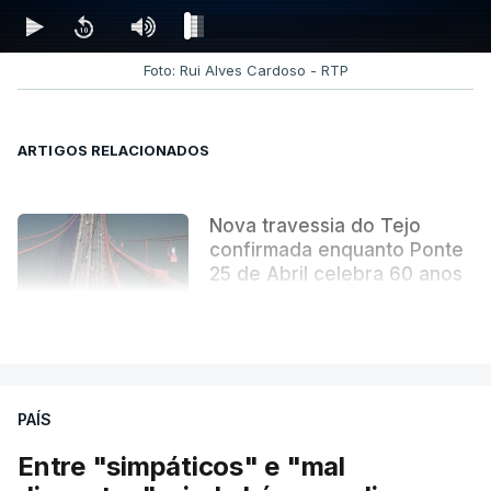
realidade e muita imaginação - sobretudo nas
derradeiras páginas. Uma obra literária que se
tornou indissociável da obra arquitetónica que
Foto: Rui Alves Cardoso - RTP
mudou para sempre a paisagem da capital.
ARTIGOS RELACIONADOS
Nova travessia do Tejo
confirmada enquanto Ponte
25 de Abril celebra 60 anos
atualizado 6 Agosto 2026, 13:02
VER MAIS
PAÍS
Entre "simpáticos" e "mal