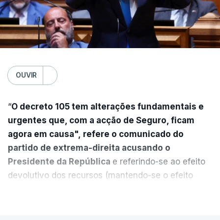
OUVIR
“
O decreto 105 tem alterações fundamentais e
urgentes que, com a acção de Seguro, ficam
agora em causa", refere o comunicado do
partido de extrema-direita acusando o
Presidente da República
e referindo-se ao efeito
devolutivo dos recursos (mantendo-se o efeito
suspensivo) e o aumento do prazo para detenção
VER MAIS
em centro de acolhimento temporário.