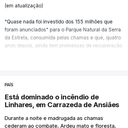
(em atualização)
"Quase nada foi investido dos 155 milhões que
foram anunciados" para o Parque Natural da Serra
da Estrela, consumida pelas chamas e que, quatro
anos depois, ainda tem promessas de recuperação
por cumprir.
VER MAIS
ERRO
100
PAÍS
ERROR ON HTML5 MEDIA ELEMENT
Está dominado o incêndio de
Linhares, em Carrazeda de Ansiães
ESTE CONTEÚDO ESTÁ NESTE
MOMENTO INDISPONÍVEL
Durante a noite e madrugada as chamas
cederam ao combate. Ardeu mato e floresta.