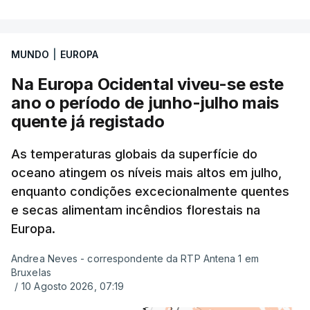
Uma das escolas é o Liceu Camões, em Lisboa.
Uma equipa de reportagem da RTP confirmou que
MUNDO
|
EUROPA
tinha chegado o resultado de
14 reapreciações de
exames, mas ainda não tinham sido afixados.
Na Europa Ocidental viveu-se este
ano o período de junho-julho mais
Alguns encarregados de educação e alunos foram
quente já registado
até à escola para ver o resultado mas ainda não
tinha sido divulgado. Alguns pais apontam
As temperaturas globais da superfície do
oceano atingem os níveis mais altos em julho,
incorreções e aguardam a atualização na
enquanto condições excecionalmente quentes
plataforma Inovar.
e secas alimentam incêndios florestais na
Europa.
Andrea Neves - correspondente da RTP Antena 1 em
ERRO
100
Bruxelas
ERROR ON HTML5 MEDIA ELEMENT
/
10 Agosto 2026, 07:19