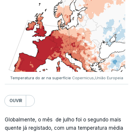
ESTE CONTEÚDO ESTÁ NESTE
MOMENTO INDISPONÍVEL
Já a norte, na Escola Secundária de Rio Tinto, uma
outra equipa de reportagem confirmou que
há
mais de 100 pedidos de reapreciação de notas
que aguardam a divulgação.
Temperatura do ar na superfície
Copernicus,União Europeia
Os resultados chegaram a ser enviados à escola
depois da meia-noite desta segunda-feira, mais
concretamente à 0h47, no entanto, ao início da
OUVIR
manhã a afixação ainda não tinha sido feita.
Globalmente, o mês de julho foi o segundo mais
quente já registado, com uma temperatura média