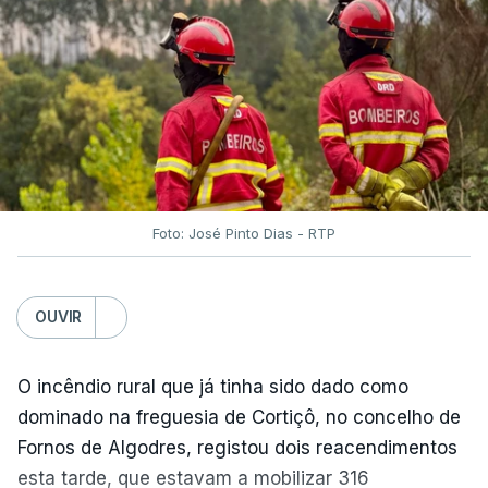
O Chega considerou "de uma enorme gravidade" a
decisão do Presidente da República
de enviar para
o Tribunal Constitucional o decreto sobre retorno
de estrangeiros, sustentando tratar-se de "uma
irresponsabilidade".
Foto: José Pinto Dias - RTP
Na sexta-feira, a Presidência da República
anunciou que
António José Seguro pediu ao
OUVIR
Tribunal Constitucional a fiscalização preventiva do
decreto
do parlamento sobre concessão de asilo,
detenção e retorno de estrangeiros, aprovado com
O incêndio rural que já tinha sido dado como
votos a favor de PSD, IL e CDS-PP e a abstenção
dominado na freguesia de Cortiçô, no concelho de
do Chega.
Fornos de Algodres, registou dois reacendimentos
esta tarde, que estavam a mobilizar 316