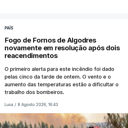
combater ferozmente a imigração ilegal,
VER MAIS
precisamos de regular a nossa imigração e
precisamos de defender as nossas fronteiras e
nada disto é incompatível com tratarmos com
PAÍS
dignidade as pessoas, designadamente menores e
Fogo de Fornos de Algodres
crianças", acrescentou.
novamente em resolução após dois
reacendimentos
António José Seguro mostrou dúvidas sobre se é
garantido o superior interesse da criança.
O primeiro alerta para este incêndio foi dado
pelas cinco da tarde de ontem. O vento e o
aumento das temperaturas estão a dificultar o
trabalho dos bombeiros.
ERRO
100
ERROR ON HTML5 MEDIA ELEMENT
Lusa
/
8 Agosto 2026, 16:43
ESTE CONTEÚDO ESTÁ NESTE
MOMENTO INDISPONÍVEL