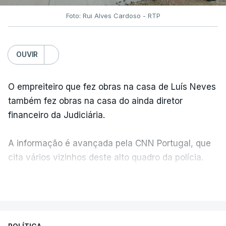
Foto: Rui Alves Cardoso - RTP
OUVIR
O empreiteiro que fez obras na casa de Luís Neves
também fez obras na casa do ainda diretor
financeiro da Judiciária.
A informação é avançada pela CNN Portugal, que
cita vários vizinhos deste alto quadro da polícia.
VER MAIS
Foi o diretor financeiro, Álvaro Pires, que assumiu a
responsabilidade de sugerir as instalações da
Construbarcelos para acolher um atrelado