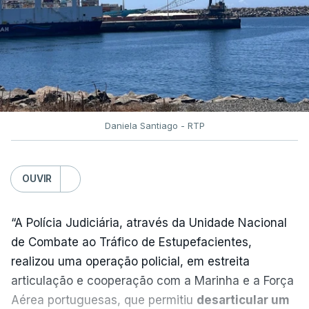
instalado junto à Polícia Judiciária de Lisboa
”.
O corpo foi transportado para o Instituto de
Medicina Legal pelas 11h40 horas.
Daniela Santiago - RTP
“O detido foi encontrado pelos elementos da
vigilância que procediam à abertura matinal das
celas, tendo sido de imediato ativado o socorro
OUVIR
pelo 112, tendo os técnicos de emergência
verificado o óbito”, acrescenta.
“A Polícia Judiciária, através da Unidade Nacional
de Combate ao Tráfico de Estupefacientes,
A DGRSP explica ainda que, após encontrado o
realizou uma operação policial, em estreita
homem sem vida, a cela foi encerrada, “
tendo a
articulação e cooperação com a Marinha e a Força
ocorrência sido imediatamente participada ao
Aérea portuguesas, que permitiu
desarticular um
piquete da Polícia Judiciária
e ao inspetor que fez