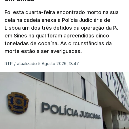
concluído a tempo.
Foi esta quarta-feira encontrado morto na sua
cela na cadeia anexa à Polícia Judiciária de
"Durante o fim de semana e nos últimos dias,
Lisboa um dos três detidos da operação da PJ
apercebamo-nos que ainda estão a ser
em Sines na qual foram apreendidas cinco
convocados professores para reapreciações"
,
toneladas de cocaína. As circunstâncias da
disse a professora à agência Lusa.
"Será
morte estão a ser averiguadas.
praticamente impossível termos a totalidade
das reapreciações na sexta-feira".
RTP
/
atualizado 5 Agosto 2026, 18:47
Segundo os docentes, o processo de reapreciação
está a enfrentar vários constrangimentos. Há
casos em que faltam os modelos preenchidos
pelos alunos com a alegação justificativa para o
pedido de reapreciação, ou os documentos que os
relatores devem preencher.