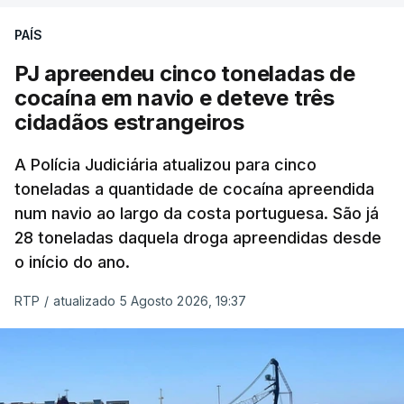
PAÍS
O elemento da tripulação encontrado morto
seria o
único detido que poderia dar mais informações
PJ apreendeu cinco toneladas de
à PJ
.
cocaína em navio e deteve três
cidadãos estrangeiros
O corpo foi encontrado pelos guardas prisionais
pelas 8h00 desta quarta-feira. A RTP apurou que
A Polícia Judiciária atualizou para cinco
toneladas a quantidade de cocaína apreendida
não existe videovigilância nas celas, mas há
num navio ao largo da costa portuguesa. São já
câmaras nos corredores das instalações.
28 toneladas daquela droga apreendidas desde
o início do ano.
Em resposta à RTP, a Direção-Geral de Reinserção
e Serviços Prisionais (DGRSP) confirmou que “um
RTP
/
atualizado 5 Agosto 2026, 19:37
detido, entrado com mandado de condução à
cadeia na sequência das detenções da Operação
Skydrop,
foi encontrado sem vida na cela que
ocupava sozinho no Estabelecimento Prisional