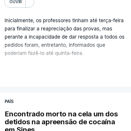
OUVIR
Inicialmente, os professores tinham até terça-feira
para finalizar a reapreciação das provas, mas
perante a incapacidade de dar resposta a todos os
pedidos foram, entretanto, informados que
poderiam fazê-lo até quinta-feira.
A intenção era que os resultados fossem
VER MAIS
publicados no dia seguinte (sexta-feira), o que
poderá não acontecer.
PAÍS
No domingo, estavam concluídos cerca de 50 por
cento dos mais de 20 mil pedidos de reapreciação,
Encontrado morto na cela um dos
mas Cristina Mota, porta-voz da Missão Escola
detidos na apreensão de cocaína
Pública, tem dúvidas de que o processo esteja
em Sines