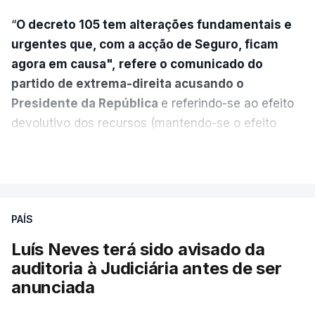
“
O decreto 105 tem alterações fundamentais e
urgentes que, com a acção de Seguro, ficam
agora em causa", refere o comunicado do
partido de extrema-direita acusando o
Presidente da República
e referindo-se ao efeito
devolutivo dos recursos (mantendo-se o efeito
suspensivo) e o aumento do prazo para detenção
VER MAIS
em centro de acolhimento temporário.
Chega refere ainda que Seguro tem reservas
PAÍS
quanto à possibilidade de expulsar do país
cidadãos adultos em situação ilegal, se
Luís Neves terá sido avisado da
tiverem filhos menores.
auditoria à Judiciária antes de ser
anunciada
“Com esta acção de Seguro, sendo atingido o