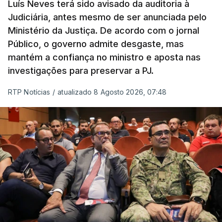
prazo de 60 dias, os imigrantes terão que ser
Luís Neves terá sido avisado da auditoria à
Judiciária, antes mesmo de ser anunciada pelo
libertados,
ainda que os seus pedidos de asilo
Ministério da Justiça. De acordo com o jornal
tenham sido rejeitados pelas autoridades
Público, o governo admite desgaste, mas
competentes”, referem.
mantém a confiança no ministro e aposta nas
investigações para preservar a PJ.
“Isto é de uma enorme irresponsabilidade
e
muito injusto para aqueles cidadãos estrangeiros
RTP Notícias
/
atualizado 8 Agosto 2026, 07:48
que cumpriram efetivamente todos os passos para
poderem entrar e residir legalmente em Portugal”,
acrescenta, concluindo que
“são exactamente
este tipo de actos políticos irresponsáveis que
produzem o designado efeito de chamada, ou
por outras palavras, são estes buracos na lei
que são usados pelas redes de tráfico de seres
humanos para trazer pessoas para a Europa”
.