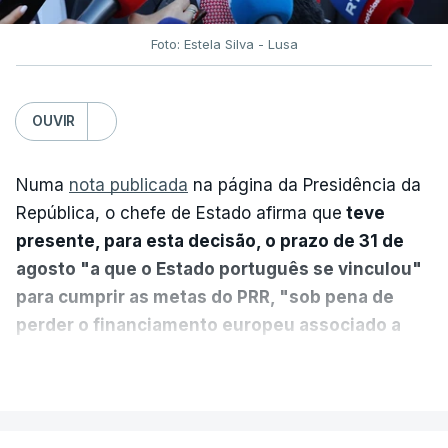
Foto: Estela Silva - Lusa
OUVIR
Numa
nota publicada
na página da Presidência da
República, o chefe de Estado afirma que
teve
presente, para esta decisão, o prazo de 31 de
agosto "a que o Estado português se vinculou"
para cumprir as metas do PRR, "sob pena de
perder o financiamento europeu associado a
essa reforma específica".
VER MAIS
António José Seguro entende que a reforma reúne
treze apoios sociais "num só" e pretende "tornar o