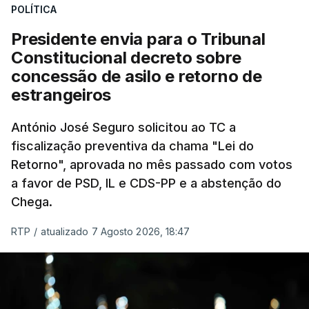
POLÍTICA
sistema mais simples, mais justo e transparente".
Presidente envia para o Tribunal
"Sempre que seja possível reduzir burocracias,
Constitucional decreto sobre
eliminar sobreposições e garantir que os apoios
concessão de asilo e retorno de
chegam a quem mais necessita, estaremos a dar
estrangeiros
um passo na direção certa", argumenta o
António José Seguro solicitou ao TC a
Presidente da República.
fiscalização preventiva da chama "Lei do
Retorno", aprovada no mês passado com votos
Assegurar que "ninguém é
a favor de PSD, IL e CDS-PP e a abstenção do
prejudicado"
Chega.
RTP
/
atualizado 7 Agosto 2026, 18:47
O Preisdente deixa, no entanto, deixa alguns
avisos:
uma reforma desta dimensão "deve ter
como primeiro critério a proteção das pessoas"