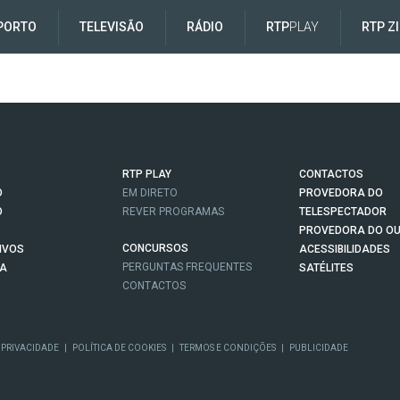
PORTO
TELEVISÃO
RÁDIO
RTP
PLAY
RTP Z
RTP PLAY
CONTACTOS
O
EM DIRETO
PROVEDORA DO
O
REVER PROGRAMAS
TELESPECTADOR
PROVEDORA DO OU
CONCURSOS
IVOS
ACESSIBILIDADES
PERGUNTAS FREQUENTES
NA
SATÉLITES
CONTACTOS
 PRIVACIDADE
|
POLÍTICA DE COOKIES
|
TERMOS E CONDIÇÕES
|
PUBLICIDADE