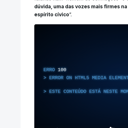
dúvida, uma das vozes mais firmes na 
espírito cívico
”.
ERRO
100
ERROR ON HTML5 MEDIA ELEMEN
ESTE CONTEÚDO ESTÁ NESTE MO