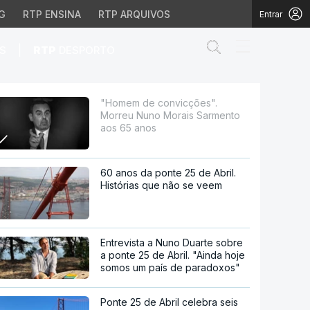
G
RTP ENSINA
RTP ARQUIVOS
Entrar
Abrir campo de
|
S
RTP
DESPORTO
rais Sarmento aos 65 
"Homem de convicções".
Morreu Nuno Morais Sarmento
aos 65 anos
60 anos da ponte 25 de Abril.
Histórias que não se veem
Entrevista a Nuno Duarte sobre
a ponte 25 de Abril. "Ainda hoje
somos um país de paradoxos"
Ponte 25 de Abril celebra seis