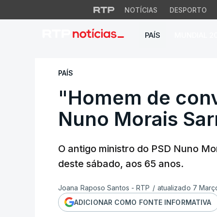
NOTÍCIAS
DESPORTO
PAÍS
MUNDIAL 2
"Homem de convic
PAÍS
"Homem de conv
Nuno Morais Sar
O antigo ministro do PSD Nuno M
deste sábado, aos 65 anos.
Joana Raposo Santos - RTP
/
atualizado 7 Març
ADICIONAR COMO FONTE INFORMATIVA