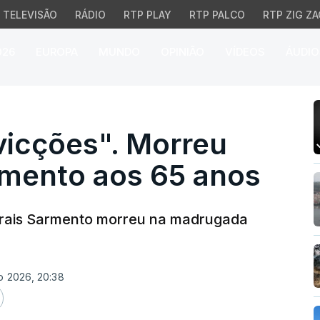
TELEVISÃO
RÁDIO
RTP PLAY
RTP PALCO
RTP ZIG ZA
026
EUROPA
MUNDO
OPINIÃO
VÍDEOS
ÁUDIO
ções". Morreu Nuno Mo
icções". Morreu
mento aos 65 anos
orais Sarmento morreu na madrugada
o 2026, 20:38