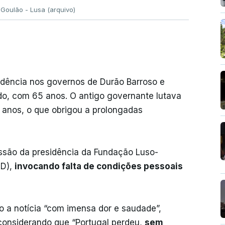
 Goulão - Lusa (arquivo)
idência nos governos de Durão Barroso e
o, com 65 anos. O antigo governante lutava
 anos, o que obrigou a prolongadas
ssão da presidência da Fundação Luso-
AD),
invocando falta de condições pessoais
o a notícia “com imensa dor e saudade”,
onsiderando que “Portugal perdeu,
sem