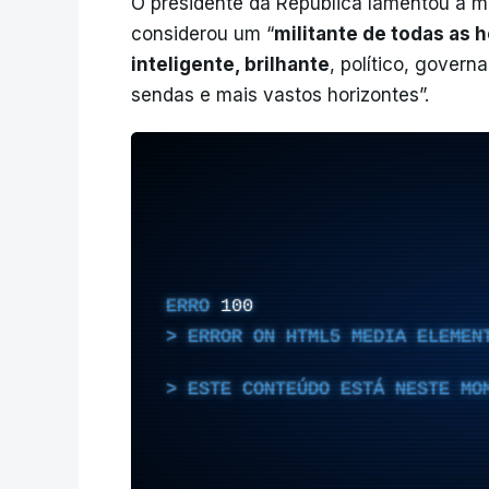
O presidente da República lamentou a 
considerou um “
militante de todas as 
inteligente, brilhante
, político, gover
sendas e mais vastos horizontes”.
ERRO
100
ERROR ON HTML5 MEDIA ELEMEN
ESTE CONTEÚDO ESTÁ NESTE MO