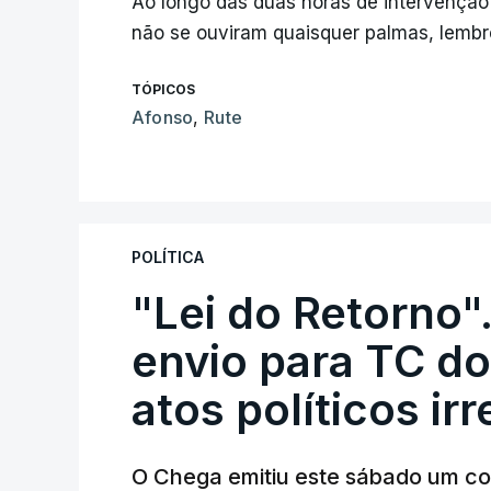
Ao longo das duas horas de intervenção 
não se ouviram quaisquer palmas, lembr
TÓPICOS
Afonso
,
Rute
POLÍTICA
"Lei do Retorno"
envio para TC do
atos políticos ir
O Chega emitiu este sábado um co