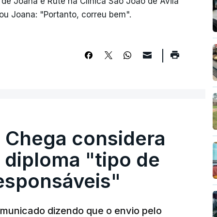
de Joana e Rute na Clínica São João de Ávila
ou Joana: "Portanto, correu bem".
. Chega considera
 diploma "tipo de
responsáveis"
municado dizendo que o envio pelo