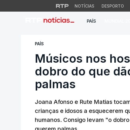
NOTÍCIAS
DESPORTO
PAÍS
MUNDIAL 2
Músicos nos hospi
PAÍS
Músicos nos hos
dobro do que d
palmas
Joana Afonso e Rute Matias tocam 
crianças e idosos a esquecerem q
humanos. Consigo levam "o dobro"
querem palmas.