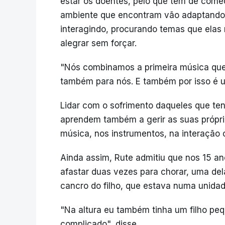
estar os doentes, pelo que têm de com
ambiente que encontram vão adaptando
interagindo, procurando temas que ela
alegrar sem forçar.
"Nós combinamos a primeira música que f
também para nós. E também por isso é u
Lidar com o sofrimento daqueles que te
aprendem também a gerir as suas própr
música, nos instrumentos, na interação 
Ainda assim, Rute admitiu que nos 15 an
afastar duas vezes para chorar, uma de
cancro do filho, que estava numa unidad
"Na altura eu também tinha um filho peq
complicado", disse.