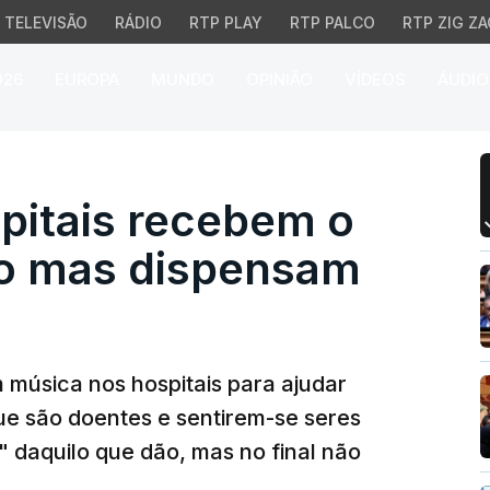
TELEVISÃO
RÁDIO
RTP PLAY
RTP PALCO
RTP ZIG ZA
026
EUROPA
MUNDO
OPINIÃO
VÍDEOS
ÁUDIO
tais recebem o dobro 
pitais recebem o
ão mas dispensam
música nos hospitais para ajudar
ue são doentes e sentirem-se seres
 daquilo que dão, mas no final não