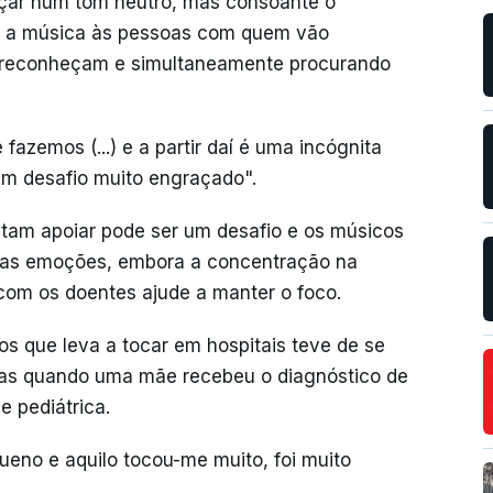
eçar num tom neutro, mas consoante o
 a música às pessoas com quem vão
s reconheçam e simultaneamente procurando
azemos (...) e a partir daí é uma incógnita
m desafio muito engraçado".
ntam apoiar pode ser um desafio e os músicos
ias emoções, embora a concentração na
com os doentes ajude a manter o foco.
os que leva a tocar em hospitais teve de se
las quando uma mãe recebeu o diagnóstico de
e pediátrica.
ueno e aquilo tocou-me muito, foi muito