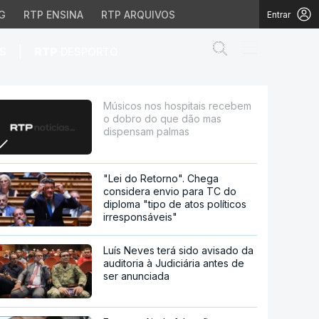
G
RTP ENSINA
RTP ARQUIVOS
Entrar
Abrir campo de
|
S
RTP
DESPORTO
do que dão mas dispen
Músicos nos hospitais recebem
o dobro do que dão mas
dispensam palmas
"Lei do Retorno". Chega
considera envio para TC do
diploma "tipo de atos políticos
irresponsáveis"
Luís Neves terá sido avisado da
auditoria à Judiciária antes de
ser anunciada