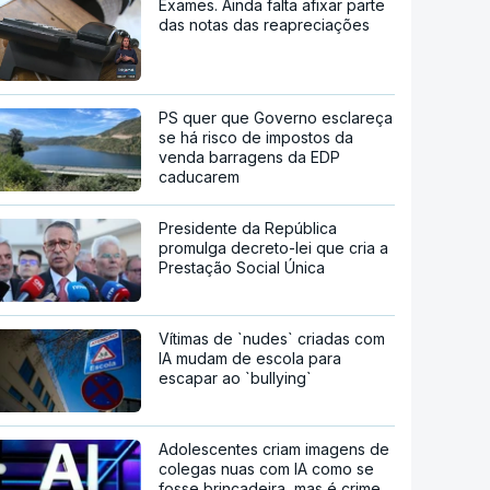
Exames. Ainda falta afixar parte
das notas das reapreciações
PS quer que Governo esclareça
se há risco de impostos da
venda barragens da EDP
caducarem
Presidente da República
promulga decreto-lei que cria a
Prestação Social Única
Vítimas de `nudes` criadas com
IA mudam de escola para
escapar ao `bullying`
Adolescentes criam imagens de
colegas nuas com IA como se
fosse brincadeira, mas é crime