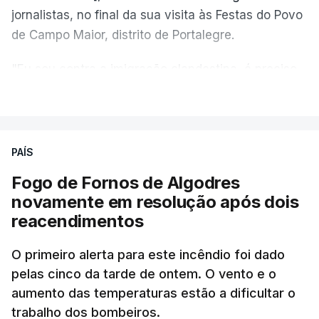
jornalistas, no final da sua visita às Festas do Povo
de Campo Maior, distrito de Portalegre.
"Eu sou contra a imigração clandestina, é preciso
combater ferozmente a imigração ilegal,
VER MAIS
precisamos de regular a nossa imigração e
precisamos de defender as nossas fronteiras e
nada disto é incompatível com tratarmos com
PAÍS
dignidade as pessoas, designadamente menores e
Fogo de Fornos de Algodres
crianças", acrescentou.
novamente em resolução após dois
reacendimentos
António José Seguro mostrou dúvidas sobre se é
garantido o superior interesse da criança.
O primeiro alerta para este incêndio foi dado
pelas cinco da tarde de ontem. O vento e o
aumento das temperaturas estão a dificultar o
trabalho dos bombeiros.
ERRO
100