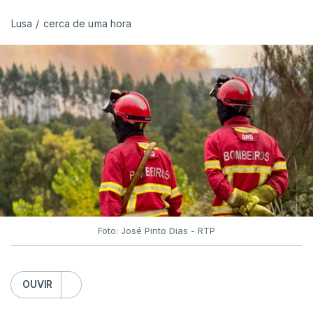
ERROR ON HTML5 MEDIA ELEMENT
Lusa
/
cerca de uma hora
ESTE CONTEÚDO ESTÁ NESTE
MOMENTO INDISPONÍVEL
O Chega considerou "de uma enorme gravidade" a
decisão do Presidente da República
de enviar para
o Tribunal Constitucional o decreto sobre retorno
de estrangeiros, sustentando tratar-se de "uma
irresponsabilidade".
Foto: José Pinto Dias - RTP
Na sexta-feira, a Presidência da República
anunciou que
António José Seguro pediu ao
OUVIR
Tribunal Constitucional a fiscalização preventiva do
decreto
do parlamento sobre concessão de asilo,