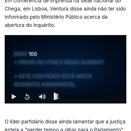
Em conferência de imprensa na sede nacional do
Chega, em Lisboa, Ventura disse ainda não ter sido
informado pelo Ministério Público acerca da
abertura do inquérito.
ERRO
100
ERROR ON HTML5 MEDIA ELEMENT
ESTE CONTEÚDO ESTÁ NESTE
MOMENTO INDISPONÍVEL
O líder partidário disse ainda lamentar que a justiça
esteja a "perder tempo a olhar para o Parlamento",