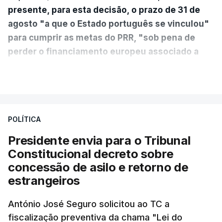
presente, para esta decisão, o prazo de 31 de
agosto "a que o Estado português se vinculou"
para cumprir as metas do PRR, "sob pena de
perder o financiamento europeu associado a
essa reforma específica".
VER MAIS
António José Seguro entende que a reforma reúne
treze apoios sociais "num só" e pretende "tornar o
POLÍTICA
sistema mais simples, mais justo e transparente".
Presidente envia para o Tribunal
"Sempre que seja possível reduzir burocracias,
Constitucional decreto sobre
eliminar sobreposições e garantir que os apoios
concessão de asilo e retorno de
chegam a quem mais necessita, estaremos a dar
estrangeiros
um passo na direção certa", argumenta o
António José Seguro solicitou ao TC a
Presidente da República.
fiscalização preventiva da chama "Lei do