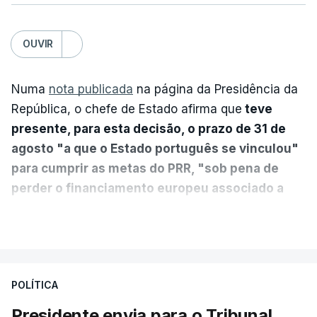
OUVIR
Numa
nota publicada
na página da Presidência da
República, o chefe de Estado afirma que
teve
presente, para esta decisão, o prazo de 31 de
agosto "a que o Estado português se vinculou"
para cumprir as metas do PRR, "sob pena de
perder o financiamento europeu associado a
essa reforma específica".
VER MAIS
António José Seguro entende que a reforma reúne
treze apoios sociais "num só" e pretende "tornar o
POLÍTICA
sistema mais simples, mais justo e transparente".
Presidente envia para o Tribunal