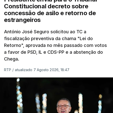
"Sempre que seja possível reduzir burocracias,
Constitucional decreto sobre
eliminar sobreposições e garantir que os apoios
concessão de asilo e retorno de
chegam a quem mais necessita, estaremos a dar
estrangeiros
um passo na direção certa", argumenta o
António José Seguro solicitou ao TC a
Presidente da República.
fiscalização preventiva da chama "Lei do
Retorno", aprovada no mês passado com votos
Assegurar que "ninguém é
a favor de PSD, IL e CDS-PP e a abstenção do
prejudicado"
Chega.
RTP
/
atualizado 7 Agosto 2026, 18:47
O Preisdente deixa, no entanto, deixa alguns
avisos:
uma reforma desta dimensão "deve ter
como primeiro critério a proteção das pessoas"
e "nenhum processo de simplificação pode
traduzir-se numa diminuição da proteção