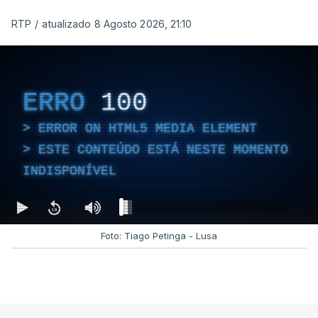
RTP
/
atualizado 8 Agosto 2026, 21:10
ERRO
100
ERROR ON HTML5 MEDIA ELEMENT
ESTE CONTEÚDO ESTÁ NESTE MOMENTO
INDISPONÍVEL
Foto: Tiago Petinga - Lusa