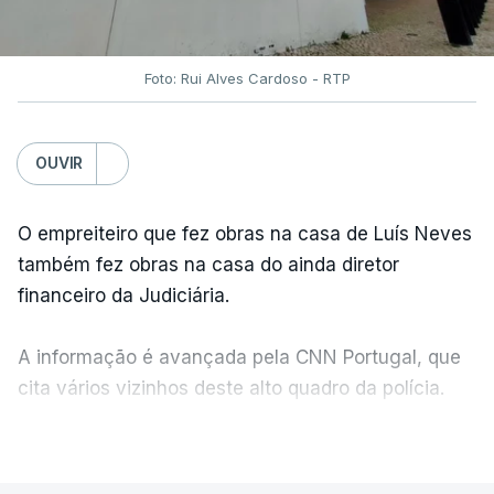
Foto: Rui Alves Cardoso - RTP
OUVIR
O empreiteiro que fez obras na casa de Luís Neves
também fez obras na casa do ainda diretor
financeiro da Judiciária.
A informação é avançada pela CNN Portugal, que
cita vários vizinhos deste alto quadro da polícia.
VER MAIS
Foi o diretor financeiro, Álvaro Pires, que assumiu a
responsabilidade de sugerir as instalações da