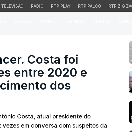
TELEVISÃO
RÁDIO
RTP PLAY
RTP PALCO
RTP ZIG ZA
026
EUROPA
MUNDO
OPINIÃO
VÍDEOS
ÁUDIO
er. Costa foi escutado 
cer. Costa foi
es entre 2020 e
cimento dos
ntónio Costa, atual presidente do
2 vezes em conversa com suspeitos da