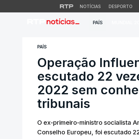
NOTÍCIAS
DESPORTO
PAÍS
MUNDIAL 2
Operação Influenc
PAÍS
Operação Influen
escutado 22 vez
2022 sem conhe
tribunais
O ex-primeiro-ministro socialista A
Conselho Europeu, foi escutado 2