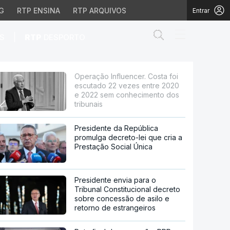
G
RTP ENSINA
RTP ARQUIVOS
Entrar
Abrir campo de
|
S
RTP
DESPORTO
22 vezes entre 2020 e 
Operação Influencer. Costa foi
escutado 22 vezes entre 2020
e 2022 sem conhecimento dos
tribunais
Presidente da República
promulga decreto-lei que cria a
Prestação Social Única
Presidente envia para o
Tribunal Constitucional decreto
sobre concessão de asilo e
retorno de estrangeiros