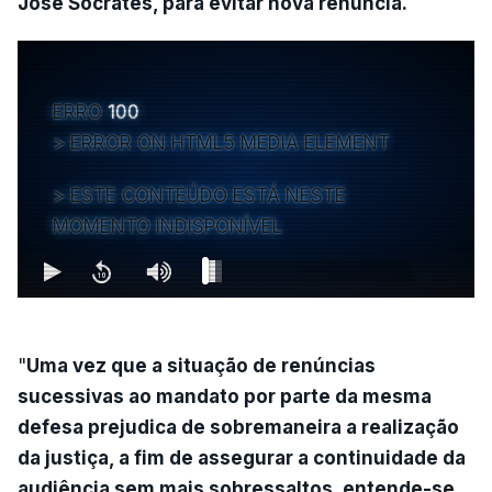
José Sócrates, para evitar nova renúncia.
ERRO
100
ERROR ON HTML5 MEDIA ELEMENT
ESTE CONTEÚDO ESTÁ NESTE
MOMENTO INDISPONÍVEL
"
Uma vez que a situação de renúncias
sucessivas ao mandato por parte da mesma
defesa prejudica de sobremaneira a realização
da justiça, a fim de assegurar a continuidade da
audiência sem mais sobressaltos, entende-se