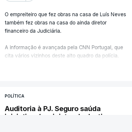
O empreiteiro que fez obras na casa de Luís Neves
também fez obras na casa do ainda diretor
financeiro da Judiciária.
A informação é avançada pela CNN Portugal, que
cita vários vizinhos deste alto quadro da polícia.
VER MAIS
Foi o diretor financeiro, Álvaro Pires, que assumiu a
responsabilidade de sugerir as instalações da
Construbarcelos para acolher um atrelado
POLÍTICA
apreendido numa operação de droga.
Auditoria à PJ. Seguro saúda
iniciativa da ministra da Justiça
O presidente da República saudou a auditoria