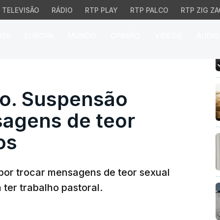
TELEVISÃO
RÁDIO
RTP PLAY
RTP PALCO
RTP ZIG ZA
026
EUROPA
MUNDO
OPINIÃO
VÍDEOS
ÁUDIO
. Suspensão deveu-se a
do. Suspensão
agens de teor
os
por trocar mensagens de teor sexual
 ter trabalho pastoral.