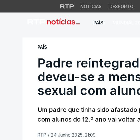
NOTÍCIAS
DESPORTO
PAÍS
MUNDIAL 2
Padre reintegrado
PAÍS
Padre reintegra
deveu-se a mens
sexual com alun
Um padre que tinha sido afastado 
com alunos do 12.º ano vai voltar a
RTP
/
24 Junho 2025, 21:09