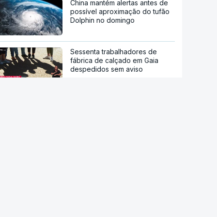
China mantém alertas antes de
possível aproximação do tufão
Dolphin no domingo
Sessenta trabalhadores de
fábrica de calçado em Gaia
despedidos sem aviso
Endividamento das famílias
atingiu máximo histórico de 180
mil milhões de euros
Trump assina decreto que
impede "turismo de
nascimentos"
Diálogo entre Governo da
Venezuela e oposição marcado