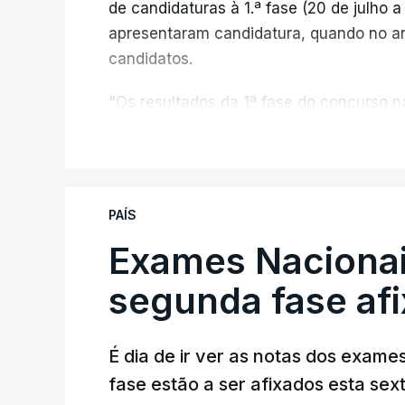
de candidaturas à 1.ª fase (20 de julho 
apresentaram candidatura, quando no a
candidatos.
"Os resultados da 1ª fase do concurso
registou o número mais elevado de cand
V
da pandemia de Covid-19, durante os qu
conclusão do ensino secundário e para 
de ingresso", refere o Ministério da Ed
PAÍS
comunicado.
Exames Nacionai
O MECI salienta que, sendo afixados hoj
segunda fase af
dos Exames Nacionais do Ensino Secundá
candidatos à 1.ª fase poderá ainda sub
Nacional de Acesso ao Ensino Superior.
É dia de ir ver as notas dos exame
fase estão a ser afixados esta sex
O Ministério da Educação recorda que as