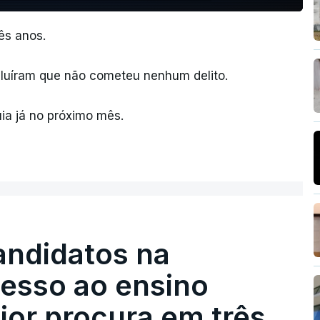
ês anos.
cluíram que não cometeu nenhum delito.
uia já no próximo mês.
andidatos na
cesso ao ensino
ior procura em três