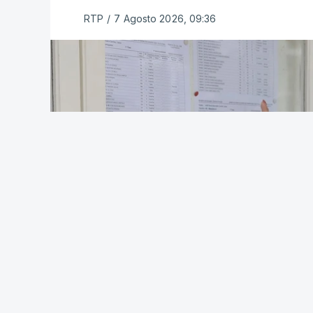
acrescentar aos elencos de provas de i
RTP
/
7 Agosto 2026, 09:36
alternativos, cada um constituído por u
"Esta decisão do Governo retomou, assi
três provas de ingresso), dando às IES 
acesso", salienta o ministério.
De acordo com o IES, do universo dos 1.5
elencos com apenas uma única prova de 
um elenco com uma única prova de ingr
O MECI sublinha que a medida respondeu
Ensino Superior do interior, nas quais 
colocados, tendo obtido parecer favoráv
Portuguesas (CRUP), do Conselho Coorden
(CCISP) e do Conselho Nacional de Edu