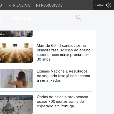
G
RTP ENSINA
RTP ARQUIVOS
Entrar
Abrir campo de
|
S
RTP
DESPORTO
Padre reintegrado. Suspensão
deveu-se a mensagens de teor
sexual com alunos
 mensagens de teor se
Mais de 60 mil candidatos na
primeira fase. Acesso ao ensino
superior com maior procura em
30 anos
Exames Nacionais. Resultados
da segunda fase já começaram
a ser afixados
Ondas de calor já provocaram
quase 700 mortes acima do
esperado em Portugal