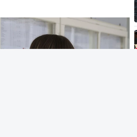
ngresso previamente definidos dois elencos
ma única prova de ingresso.
m, a regra que vigorou até 2024 (entre uma e
maior autonomia na fixação das condições de
19 pares instituição/curso que podiam fixar
ingresso, 1.330 decidiram fixar pelo menos
esso, o que representa 88%.
 também às solicitações das Instituições de
se registou uma redução mais acentuada de
el do Conselho de Reitores das Universidades
ador dos Institutos Superiores Politécnicos
cação (CNE).