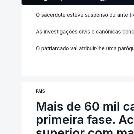
O sacerdote esteve suspenso durante tr
As investigações civis e canónicas con
O patriarcado vai atribuir-lhe uma paróq
PAÍS
Mais de 60 mil c
primeira fase. A
superior com ma