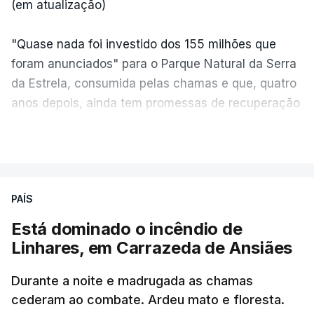
(em atualização)
"Quase nada foi investido dos 155 milhões que
foram anunciados" para o Parque Natural da Serra
da Estrela, consumida pelas chamas e que, quatro
anos depois, ainda tem promessas de recuperação
por cumprir.
VER MAIS
ERRO
100
PAÍS
ERROR ON HTML5 MEDIA ELEMENT
Está dominado o incêndio de
Linhares, em Carrazeda de Ansiães
ESTE CONTEÚDO ESTÁ NESTE
MOMENTO INDISPONÍVEL
Durante a noite e madrugada as chamas
cederam ao combate. Ardeu mato e floresta.