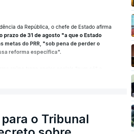
dência da República, o chefe de Estado afirma
o prazo de 31 de agosto "a que o Estado
as metas do PRR, "sob pena de perder o
sa reforma específica".
rma reúne treze apoios sociais "num só" e
 mais justo e transparente".
ER MAIS
acias, eliminar sobreposições e garantir que
a, estaremos a dar um passo na direção
lica.
 para o Tribunal
ecreto sobre