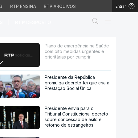
G
RTP ENSINA
RTP ARQUIVOS
Entrar
Abrir campo de
|
S
RTP
DESPORTO
didas urgentes e priori
Plano de emergência na Saúde
com oito medidas urgentes e
prioritárias por cumprir
Presidente da República
promulga decreto-lei que cria a
Prestação Social Única
Presidente envia para o
Tribunal Constitucional decreto
sobre concessão de asilo e
retorno de estrangeiros