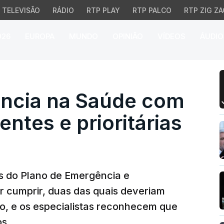
TELEVISÃO
RÁDIO
RTP PLAY
RTP PALCO
RTP ZIG ZA
026
EUROPA
MUNDO
OPINIÃO
VÍDEOS
ÁUDIO
a na Saúde com oito me
ncia na Saúde com
ntes e prioritárias
as do Plano de Emergência e
 cumprir, duas das quais deveriam
o, e os especialistas reconhecem que
os.