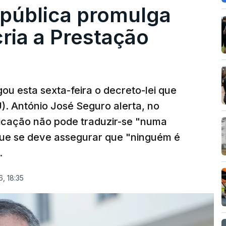
epública promulga
cria a Prestação
ou esta sexta-feira o decreto-lei que
). António José Seguro alerta, no
ficação não pode traduzir-se "numa
que se deve assegurar que "ninguém é
.
, 18:35