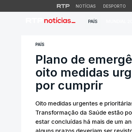
NOTÍCIAS
DESPORTO
PAÍS
MUNDIAL 2
Plano de emergênci
PAÍS
Plano de emergê
oito medidas urge
por cumprir
Oito medidas urgentes e prioritári
Transformação da Saúde estão por
estar concluídas há mais de um an
alguns prazos deveriam ser revist