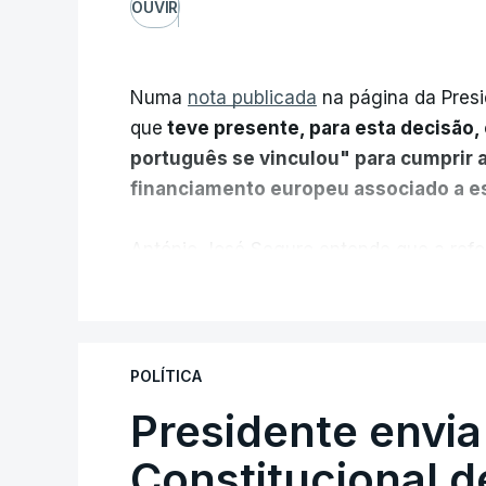
OUVIR
Numa
nota publicada
na página da Presi
que
teve presente, para esta decisão, 
português se vinculou" para cumprir 
financiamento europeu associado a es
António José Seguro entende que a refo
pretende "tornar o sistema mais simples,
V
"Sempre que seja possível reduzir burocr
os apoios chegam a quem mais necessit
POLÍTICA
certa", argumenta o Presidente da Repúb
Presidente envia
Constitucional d