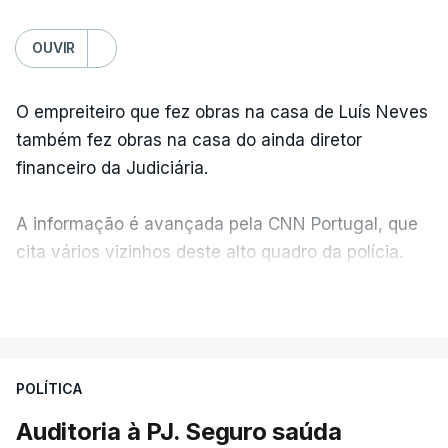
OUVIR
O empreiteiro que fez obras na casa de Luís Neves
também fez obras na casa do ainda diretor
financeiro da Judiciária.
A informação é avançada pela CNN Portugal, que
cita vários vizinhos deste alto quadro da polícia.
VER MAIS
Foi o diretor financeiro, Álvaro Pires, que assumiu a
responsabilidade de sugerir as instalações da
Construbarcelos para acolher um atrelado
POLÍTICA
apreendido numa operação de droga.
Auditoria à PJ. Seguro saúda