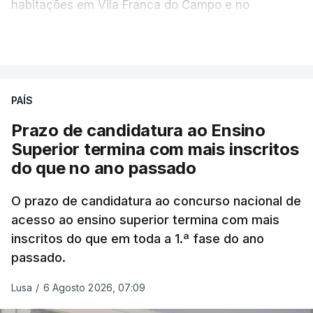
habitações em Vila Franca do Campo e no
Nordeste uma inundação numa casa.
VER MAIS
Em
São Jorge
houve duas: na freguesia da
Urzelina, no concelho de Velas, foi registada uma
PAÍS
inundação numa habitação e houve um
deslizamento de terras numa estrada nos Nortes,
Prazo de candidatura ao Ensino
que entretanto já foi parcialmente desobstruída.
Superior termina com mais inscritos
do que no ano passado
Na
Terceira
, na Praia da Vitória, o mau tempo
deixou o parque de campismo sem condições
O prazo de candidatura ao concurso nacional de
acesso ao ensino superior termina com mais
foram por isso realojadas 67 pessoas no parque de
inscritos do que em toda a 1.ª fase do ano
estacionamento da escola profissional, como
passado.
explicou à RTP Antena 1 Vânia Ferreira, presidente
da Câmara Municipal da Praia da Vitória.
Lusa
/
6 Agosto 2026, 07:09