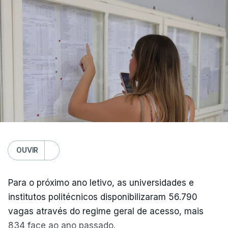
ERRO
100
ERROR ON HTML5 MEDIA ELEMENT
ESTE CONTEÚDO ESTÁ NESTE
MOMENTO INDISPONÍVEL
O transporte destas pessoas foi feito pela
autarquia e a Proteção Civil forneceu sacos-cama
OUVIR
e cobertores. Estão asseguradas as condições de
segurança e conforto mínimas, garante a autarca.
Para o próximo ano letivo, as universidades e
institutos politécnicos disponibilizaram 56.790
O mau tempo também deixou o seu rasto no
vagas através do regime geral de acesso, mais
recinto das Festas da Praia. Os concertos das
834 face ao ano passado.