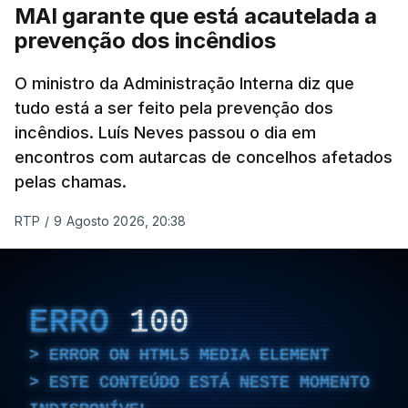
MAI garante que está acautelada a
israelita, que nos últimos tempos vem dando conta
prevenção dos incêndios
de que o líder supremo iraniano estará em estado
crítico na sequência do bombardeamento que no
O ministro da Administração Interna diz que
último dia de fevereiro passado matou o pai, o
tudo está a ser feito pela prevenção dos
ayatollah Ali Khamenei, e outros membros da
incêndios. Luís Neves passou o dia em
família.
encontros com autarcas de concelhos afetados
pelas chamas.
As imagens mostram Mojtaba Khamenei no que
será uma aula religiosa, mas sem qualquer
RTP
/
9 Agosto 2026, 20:38
indicação adicional.
ERRO
100
ERRO
100
ERROR ON HTML5 MEDIA ELEMENT
ERROR ON HTML5 MEDIA ELEMENT
ESTE CONTEÚDO ESTÁ NESTE MOMENTO
ESTE CONTEÚDO ESTÁ NESTE