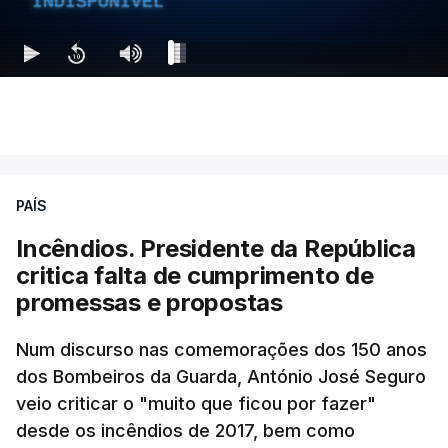
INDISPONÍVEL
MOMENTO INDISPONÍVEL
Ao mesmo tempo é também divulgada a realização
de um encontro entre o presidente Masoud
Pezeshkian e o ayatollah Khamenei que,
PAÍS
assinalando o início do terceiro ano de Pezeshkian
à frente do governo, teve na agenda o conflito
Incêndios. Presidente da República
armado com os Estados Unidos e Israel, além das
critica falta de cumprimento de
questões económicas de um país em guerra que
promessas e propostas
se confronta agora com uma inflação de 88%.
Num discurso nas comemorações dos 150 anos
De acordo com a informação oficial, que não indica
dos Bombeiros da Guarda, António José Seguro
onde ou quando decorreu a reunião, Khamenei e
veio criticar o "muito que ficou por fazer"
Pezeshkian discutiram ainda formas de garantir
desde os incêndios de 2017, bem como