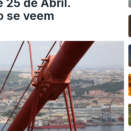
 25 de Abril.
ão se veem