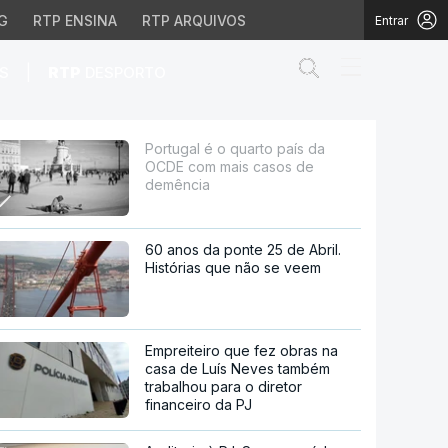
G
RTP ENSINA
RTP ARQUIVOS
Entrar
Abrir campo de
|
S
RTP
DESPORTO
is casos de demência
Portugal é o quarto país da
OCDE com mais casos de
demência
60 anos da ponte 25 de Abril.
Histórias que não se veem
Empreiteiro que fez obras na
casa de Luís Neves também
trabalhou para o diretor
financeiro da PJ