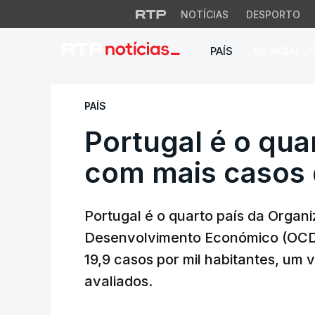
NOTÍCIAS
DESPORTO
PAÍS
MUNDIAL 2
Portugal é o quar
PAÍS
Portugal é o qua
com mais casos
Portugal é o quarto país da Orga
Desenvolvimento Económico (OCD
19,9 casos por mil habitantes, um 
avaliados.