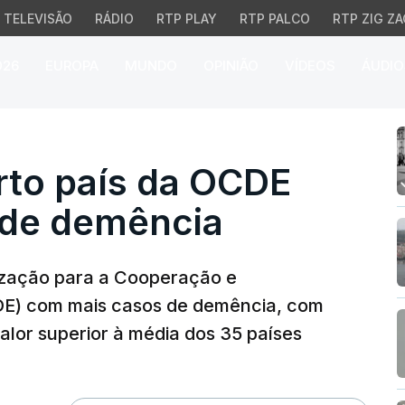
TELEVISÃO
RÁDIO
RTP PLAY
RTP PALCO
RTP ZIG ZA
026
EUROPA
MUNDO
OPINIÃO
VÍDEOS
ÁUDIO
to país da OCDE com ma
rto país da OCDE
 de demência
nização para a Cooperação e
E) com mais casos de demência, com
valor superior à média dos 35 países