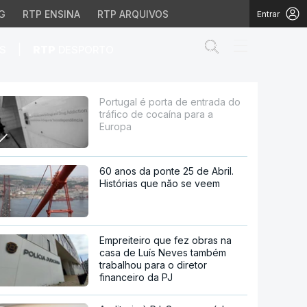
G
RTP ENSINA
RTP ARQUIVOS
Entrar
Abrir campo de
|
S
RTP
DESPORTO
 cocaína para a Europa
Portugal é porta de entrada do
tráfico de cocaína para a
Europa
60 anos da ponte 25 de Abril.
Histórias que não se veem
Empreiteiro que fez obras na
casa de Luís Neves também
trabalhou para o diretor
financeiro da PJ