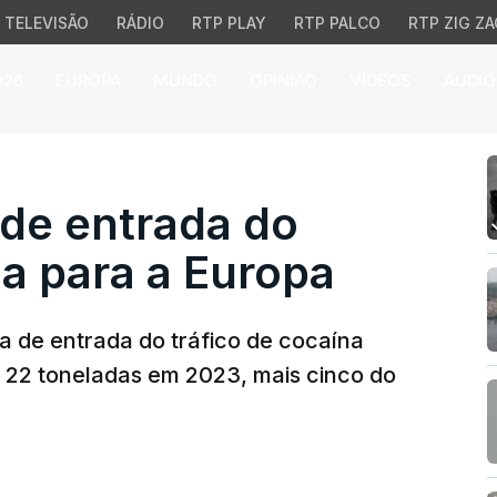
TELEVISÃO
RÁDIO
RTP PLAY
RTP PALCO
RTP ZIG ZA
026
EUROPA
MUNDO
OPINIÃO
VÍDEOS
ÁUDIO
e entrada do tráfico de
 de entrada do
na para a Europa
ta de entrada do tráfico de cocaína
 22 toneladas em 2023, mais cinco do