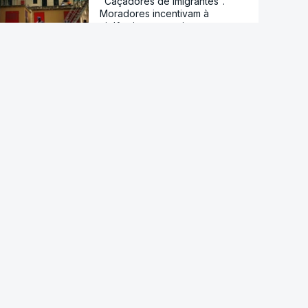
"Caçadores de imigrantes".
Moradores incentivam à
violência contra migrantes nos
bairros de Ceuta
Droga PJ. Cidadão indiano
encontrado morto estaria a
trabalhar com as autoridades
Conselho da Paz de Trump
emitiu contrato para construção
de base militar
Ataque ucraniano à Rússia com
número recorde de drones
Teerão anuncia acordo com
Omã sobre nova rota no estreito
de Ormuz