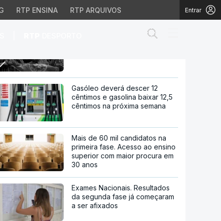
G
RTP ENSINA
RTP ARQUIVOS
Entrar
Abrir campo de
|
S
RTP
DESPORTO
Maioria dos emigrantes não vai
regressar, antevê Observatório
 antevê Observatório
Gasóleo deverá descer 12
cêntimos e gasolina baixar 12,5
cêntimos na próxima semana
Mais de 60 mil candidatos na
primeira fase. Acesso ao ensino
superior com maior procura em
30 anos
Exames Nacionais. Resultados
da segunda fase já começaram
a ser afixados