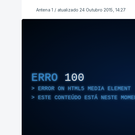
Antena 1
/
atualizado 24 Outubro 2015, 14:27
ERRO
100
ERROR ON HTML5 MEDIA ELEMENT
ESTE CONTEÚDO ESTÁ NESTE MOME