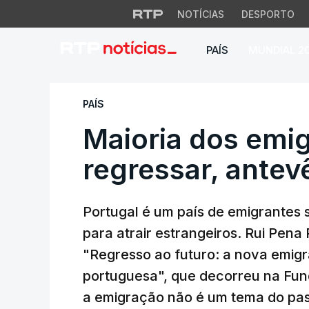
NOTÍCIAS
DESPORTO
PAÍS
MUNDIAL 2
Maioria dos emigra
PAÍS
Maioria dos emig
regressar, antev
Portugal é um país de emigrantes
para atrair estrangeiros. Rui Pena
"Regresso ao futuro: a nova emig
portuguesa", que decorreu na Fun
a emigração não é um tema do pa