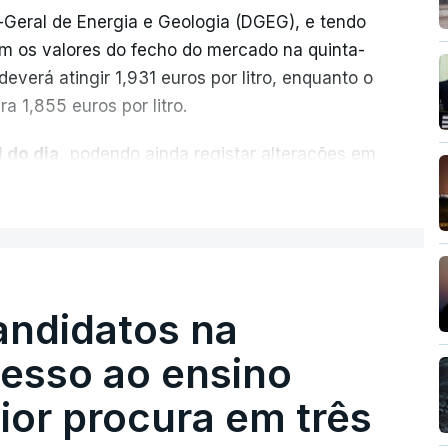
-Geral de Energia e Geologia (DGEG), e tendo
m os valores do fecho do mercado na quinta-
everá atingir 1,931 euros por litro, enquanto o
a 1,855 euros por litro.
 do dia,
podendo ainda registar alterações em
cionais do petróleo, e o custo final na bomba
ER MAIS
ecimento, a marca e a localização.
sobre os Produtos Petrolíferos (ISP)
istos.
andidatos na
 redução extraordinária e temporária no ISP,
cesso ao ensino
preço dos combustíveis superior a 10
eços.
ior procura em três
erra no Irão, à tensão geopolítica no Médio