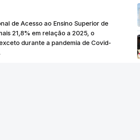
z, os preços dos combustíveis desceram
 e Teerão.
nal de Acesso ao Ensino Superior de
 as últimas semanas têm sido marcadas por
mais 21,8% em relação a 2025, o
verá ser revertida na próxima semana.
exceto durante a pandemia de Covid-
.