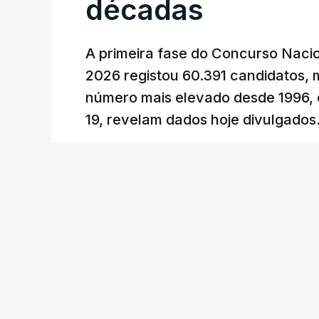
décadas
Oriente e ao fecho do estreito de Ormu
durante o cessar-fogo entre Washington
A primeira fase do Concurso Nacio
No entanto, com o retomar do conflito,
2026 registou 60.391 candidatos, 
uma subida acentuada, tendência que de
número mais elevado desde 1996, 
19, revelam dados hoje divulgados
c/Lusa
Lusa
/
atualizado 7 Agosto 2026, 09:59