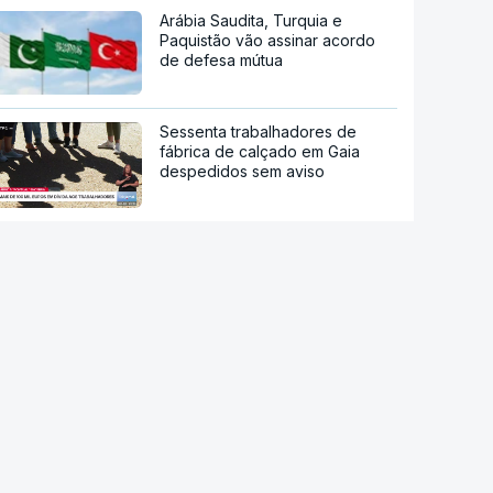
Arábia Saudita, Turquia e
Paquistão vão assinar acordo
de defesa mútua
Sessenta trabalhadores de
fábrica de calçado em Gaia
despedidos sem aviso
Endividamento das famílias
atingiu máximo histórico de 180
mil milhões de euros
Viajavam com crianças
africanas. PJ deteve dois
homens por suspeitas de tráfico
de pessoas
Droga PJ. Cidadão indiano
encontrado morto estaria a