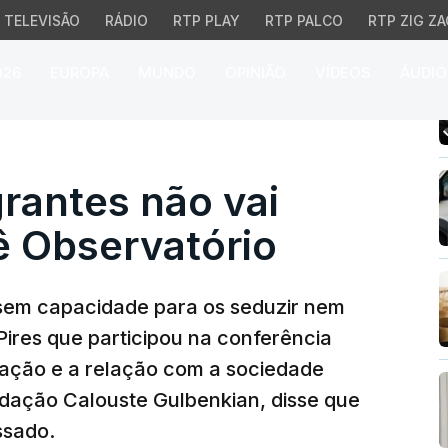
TELEVISÃO
RÁDIO
RTP PLAY
RTP PALCO
RTP ZIG ZA
026
EUROPA
MUNDO
OPINIÃO
VÍDEOS
ÁUDIO
ntes não vai regressar,
rantes não vai
ê Observatório
 sem capacidade para os seduzir nem
 Pires que participou na conferência
ração e a relação com a sociedade
dação Calouste Gulbenkian, disse que
ssado.