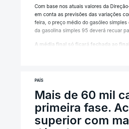
Com base nos atuais valores da Direção
em conta as previsões das variações co
feira, o preço médio do gasóleo simples d
da gasolina simples 95 deverá recuar par
A média final só ficará fechada ao final
função da evolução das cotações interna
V
poderá variar conforme o posto de abast
A atualização do desconto do Imposto 
PAÍS
também poderá alterar os valores prev
Mais de 60 mil c
O Governo comprometeu-se a aplicar uma
primeira fase. A
sempre que se verifique um aumento do 
cêntimos, para mitigar a escalada de pr
superior com ma
Depois de uma subida inicial devido à gu