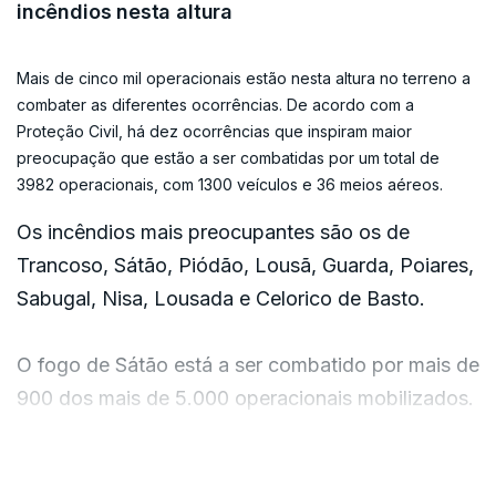
incêndios nesta altura
Mais de cinco mil operacionais estão nesta altura no terreno a
combater as diferentes ocorrências. De acordo com a
Proteção Civil, há dez ocorrências que inspiram maior
preocupação que estão a ser combatidas por um total de
3982 operacionais, com 1300 veículos e 36 meios aéreos.
Os incêndios mais preocupantes são os de
Trancoso, Sátão, Piódão, Lousã, Guarda, Poiares,
Sabugal, Nisa, Lousada e Celorico de Basto.
O fogo de Sátão está a ser combatido por mais de
900 dos mais de 5.000 operacionais mobilizados.
A sub-região de Beiras e Serra da Estrela registou
VER MAIS