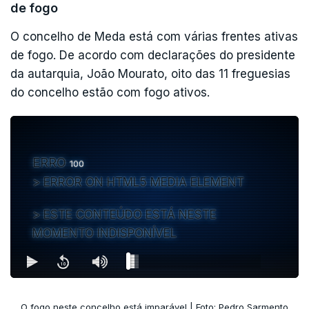
de fogo
O concelho de Meda está com várias frentes ativas
de fogo. De acordo com declarações do presidente
da autarquia, João Mourato, oito das 11 freguesias
do concelho estão com fogo ativos.
ERRO
100
ERROR ON HTML5 MEDIA ELEMENT
ESTE CONTEÚDO ESTÁ NESTE
MOMENTO INDISPONÍVEL
O fogo neste concelho está imparável | Foto: Pedro Sarmento