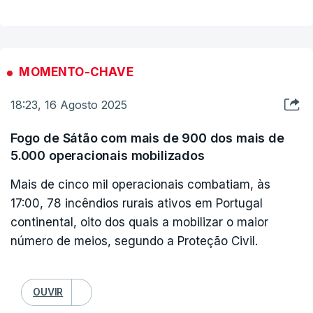
hoje mais seis ocorrências, o que criou um
“esforço muito significativo”, segundo a Proteção
Civil.
MOMENTO-CHAVE
Este sábado, três bombeiros foram assistidos e
18:23, 16 Agosto 2025
nove foram encaminhados para hospitais com
ferimentos ligeiros. Dois civis foram também
Fogo de Sátão com mais de 900 dos mais de
assistidos.
5.000 operacionais mobilizados
Mais de cinco mil operacionais combatiam, às
17:00, 78 incêndios rurais ativos em Portugal
continental, oito dos quais a mobilizar o maior
número de meios, segundo a Proteção Civil.
OUVIR