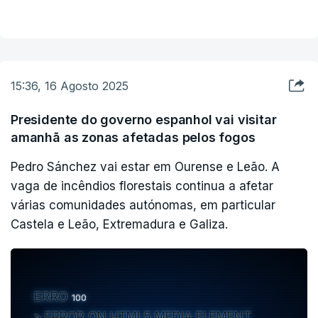
portuguesas".
No mesmo comunicado, Bruxelas transmitiu "profundo pesar
pela morte do antigo autarca que estava a combater os
fogos".
15:36, 16 Agosto 2025
Numa mensagem publicada na rede social X, a comissária
Presidente do governo espanhol vai visitar
europeia Hadja Lahbib anunciou igualmente o envio de dois
amanhã as zonas afetadas pelos fogos
aviões para Portugal e dois para Espanha, expressando-se
"profundamente entristecida pela perda de uma vida em
Pedro Sánchez vai estar em Ourense e Leão. A
Portugal".
vaga de incêndios florestais continua a afetar
várias comunidades autónomas, em particular
Castela e Leão, Extremadura e Galiza.
#Portugal
We’ve sent 2 🇪🇺firefighting planes to
& 2 more to
#Spain
#wildfires
to fight
.
ERRO
100
🇵🇹: the planes came from Sweden, after being moved from
ERROR ON HTML5 MEDIA ELEMENT
Bulgaria.