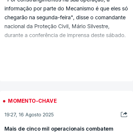
informação por parte do Mecanismo é que eles só
chegarão na segunda-feira", disse o comandante
nacional da Proteção Civil, Mário Silvestre,
durante a conferência de imprensa deste sábado.
A chegada dos aviões foi anunciada na sexta-
feira pelo secretário de Estado da Proteção Civil,
VER MAIS
que na altura adiantou que os aviões deviam
chegar no domingo e começar a operar na
segunda-feira.
MOMENTO-CHAVE
19:27, 16 Agosto 2025
Mais de cinco mil operacionais combatem