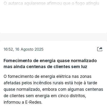
O autarca aguiarense afirmou que o fogo atingiu
sobretudo barracões e armazéns agrícolas,
alfaias, terrenos cultivados, pastos, fenos e
VER MAIS
soutos e pinhais.
Hoje sábado a situação é "muito mais calma" do
que na sexta-feira em Aguiar da Beira, no distrito
16:52, 16 Agosto 2025
da Guarda, onde os operacionais e a população
estão atentos aos reacendimentos.
Fornecimento de energia quase normalizado
mas ainda centenas de clientes sem luz
"Estamos a consolidar as frentes que havia por
O fornecimento de energia elétrica nas zonas
causa de alguns reacendimentos entre Sequeiros
afetadas pelos incêndios rurais está hoje à tarde
e Fonte Arcadinha, em Ponte do Abade, Gradiz e
quase normalizado, embora com algumas centenas
de clientes sem energia em cinco distritos,
Barranha", referiu o autarca.
informou a E-Redes.