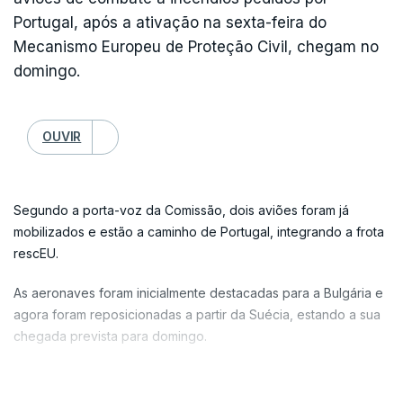
planos distritais de Emergência e Proteção Civil de Viseu e
Portugal, após a ativação na sexta-feira do
Coimbra, e os planos municipais de Trancoso, Oliveira do
Mecanismo Europeu de Proteção Civil, chegam no
Hospital, Arganil, Aguiar da Beira, Sátão, Sernancelhe, Seia,
domingo.
Pampilhosa da Serra, Tábua, Góis e Covilhã.
A ANEPC, perante a declaração de situação de alerta em
OUVIR
vigor, salientou para a proibição do acesso e circulação nos
espaços florestais, de realização de queimadas e queimas e a
suspensão das autorizações que tenham sido emitidas, de
trabalhos nos espaços florestais com recurso a qualquer tipo
Segundo a porta-voz da Comissão, dois aviões foram já
de maquinaria, e de trabalhos nos demais espaços rurais, bem
mobilizados e estão a caminho de Portugal, integrando a frota
como da utilização de fogo de artifício ou outros artefactos
rescEU.
pirotécnicos.
As aeronaves foram inicialmente destacadas para a Bulgária e
agora foram reposicionadas a partir da Suécia, estando a sua
chegada prevista para domingo.
A Comissão Europeia está "a explorar opções adicionais de
ajuda" e mantém "contacto constante com as autoridades
VER MAIS