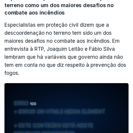
dois turnos: de 16 a 31 de agosto e de 01 a 15 de setembro,
terreno como um dos maiores desafios no
acrescentou a porta-voz.
combate aos incêndios
O apoio europeu inclui ainda a utilização do sistema de
Especialistas em proteção civil dizem que a
satélites Copernicus, já ativado.
descoordenação no terreno tem sido um dos
maiores desafios no combate aos incêndios. Em
c/Lusa
entrevista à RTP, Joaquim Leitão e Fábio Silva
lembram que há variáveis que governo ainda não
tem em conta no que diz respeito à prevenção dos
fogos.
ERRO
100
ERROR ON HTML5 MEDIA ELEMENT
ESTE CONTEÚDO ESTÁ NESTE