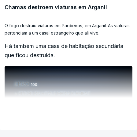
ESTE CONTEÚDO ESTÁ NESTE MOMENTO
Chamas destroem viaturas em Arganil
INDISPONÍVEL
O fogo destruiu viaturas em Pardieiros, em Arganil. As viaturas
pertenciam a um casal estrangeiro que ali vive.
Há também uma casa de habitação secundária
O complexo termal de Longroiva é uma das zonas
que ficou destruída.
mais preocupa as autoridades, refere o autarca
João Mourato à jornalista Cláudia Martins.
ERRO
100
ERROR ON HTML5 MEDIA ELEMENT
ERRO
100
ESTE CONTEÚDO ESTÁ NESTE MOMENTO
ERROR ON HTML5 MEDIA ELEMENT
VER MAIS
INDISPONÍVEL
ESTE CONTEÚDO ESTÁ NESTE MOMENTO
INDISPONÍVEL