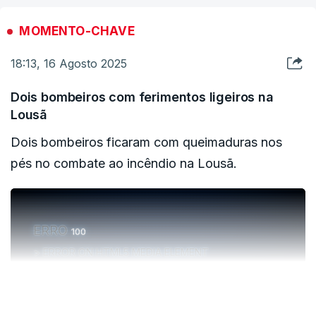
MOMENTO-CHAVE
18:13, 16 Agosto 2025
O incêndio em Mêda resultou da progressão do
Dois bombeiros com ferimentos ligeiros na
incêndio que durante vários dias atingiu o
Lousã
concelho de Trancoso.
Dois bombeiros ficaram com queimaduras nos
pés no combate ao incêndio na Lousã.
O presidente da Câmara de Trancoso, Amílcar
Salvador explicou ainda que no concelho já não
há frentes ativas.
ERRO
100
ERROR ON HTML5 MEDIA ELEMENT
ERRO
100
ESTE CONTEÚDO ESTÁ NESTE MOMENTO
VER MAIS
ERROR ON HTML5 MEDIA ELEMENT
INDISPONÍVEL