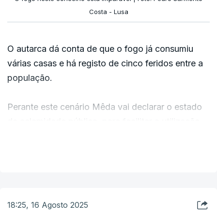
Costa - Lusa
O autarca dá conta de que o fogo já consumiu
várias casas e há registo de cinco feridos entre a
população.
Perante este cenário Mêda vai declarar o estado
de calamidade pública, para facilitar a utilização
de meios de combate aos incêndios, explica.
VER MAIS
ERRO
100
ERROR ON HTML5 MEDIA ELEMENT
18:25, 16 Agosto 2025