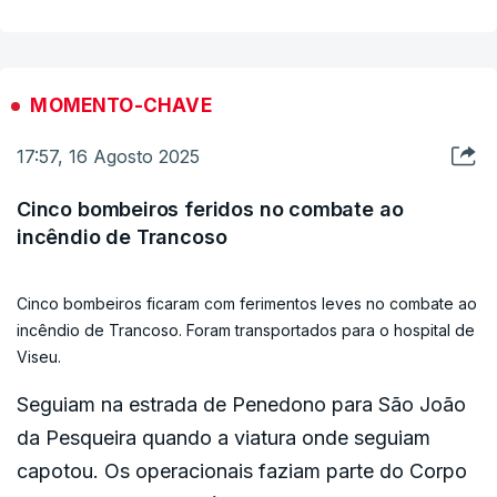
ESTE CONTEÚDO ESTÁ NESTE MOMENTO
INDISPONÍVEL
MOMENTO-CHAVE
17:57, 16 Agosto 2025
Agora é tempo de fazer contas aos prejuízos,
Cinco bombeiros feridos no combate ao
refere o autarca.
incêndio de Trancoso
Cinco bombeiros ficaram com ferimentos leves no combate ao
incêndio de Trancoso. Foram transportados para o hospital de
ERRO
100
Viseu.
ERROR ON HTML5 MEDIA ELEMENT
Seguiam na estrada de Penedono para São João
ESTE CONTEÚDO ESTÁ NESTE MOMENTO
da Pesqueira quando a viatura onde seguiam
INDISPONÍVEL
capotou. Os operacionais faziam parte do Corpo