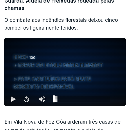
Guarda. Aldeia de Freixedas rodeada pelas
chamas
O combate aos incêndios florestais deixou cinco
bombeiros ligeiramente feridos.
ERRO
100
ERROR ON HTML5 MEDIA ELEMENT
ESTE CONTEÚDO ESTÁ NESTE
MOMENTO INDISPONÍVEL
Em Vila Nova de Foz Côa arderam três casas de