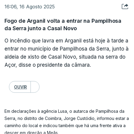
O concelho de Aguiar da Beira começou a ser
16:06, 16 Agosto 2025
Na nota enviada à agência Lusa, a E-Redes informou ainda
atingido, na quarta e quinta-feira, pelos fogos que
que os seus técnicos e parceiros vão permanecer no terreno
Fogo de Arganil volta a entrar na Pampilhosa
tiveram início em Trancoso, no distrito da Guarda,
para avaliar os danos, nas zonas ardidas, e "repor a rede
da Serra junto a Casal Novo
e Sernancelhe e Sátão, no distrito de Viseu.
quando for possível fazê-lo em condições de segurança".
O incêndio que lavra em Arganil está hoje à tarde a
Na sexta-feira cerca de oito mil clientes estavam, pelas 22:00,
entrar no município de Pampilhosa da Serra, junto à
sem eletricidade em diversos concelhos das regiões Norte e
aldeia de xisto de Casal Novo, situada na serra do
Centro atingidos pelos incêndios rurais.
Açor, disse o presidente da câmara.
Durante o dia, segundo a E-Redes, o número de clientes
afetados pelas avarias chegou a atingir os 20 mil e a empresa
OUVIR
colocou no terreno cerca de 150 trabalhadores a repor o
fornecimento de do serviço.
Em declarações à agência Lusa, o autarca de Pampilhosa da
Serra, no distrito de Coimbra, Jorge Custódio, informou estar a
caminho do local e indicou também que há uma frente ativa a
descer em direção a Meãs.