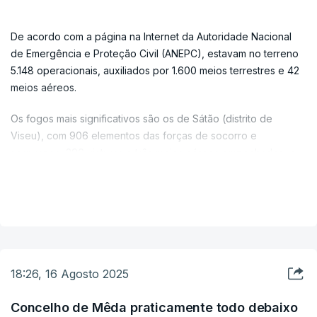
De acordo com a página na Internet da Autoridade Nacional
de Emergência e Proteção Civil (ANEPC), estavam no terreno
5.148 operacionais, auxiliados por 1.600 meios terrestres e 42
meios aéreos.
Os fogos mais significativos são os de Sátão (distrito de
Viseu), com 906 elementos das forças de socorro e
segurança, 296 viaturas e três meios aéreos empenhados, e
de Piódão, no concelho de Arganil (distrito de Coimbra), com
VER MAIS
892 operacionais a combater as chamas, apoiados por 305
meios terrestres e seis meios aéreos.
Ambos os fogos, que tiveram início na quarta-feira, já se
estenderam a vários concelhos vizinhos. O de Sátão acabou
por se tornar num único fogo ao juntar-se, no território, ao que
18:26, 16 Agosto 2025
teve origem no domingo em Trancoso, distrito da Guarda.
Concelho de Mêda praticamente todo debaixo