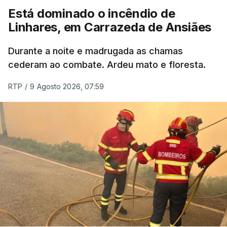
ERROR ON HTML5 MEDIA ELEMENT
Está dominado o incêndio de
Linhares, em Carrazeda de Ansiães
ESTE CONTEÚDO ESTÁ NESTE
MOMENTO INDISPONÍVEL
Durante a noite e madrugada as chamas
cederam ao combate. Ardeu mato e floresta.
RTP
/
9 Agosto 2026, 07:59