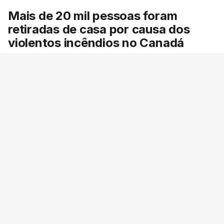
Mais de 20 mil pessoas foram
retiradas de casa por causa dos
violentos incêndios no Canadá
Milhares de pessoas têm ordem de evacuação.
O governo da província declarou o estado de
emergência por causa de dezenas de incêndios
florestais que estão descontrolados.
RTP
/
9 Agosto 2026, 08:03