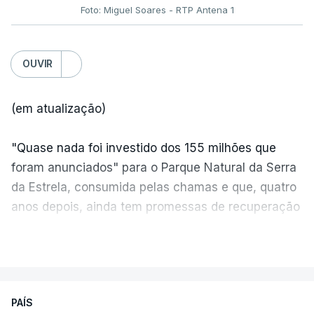
Foto: Miguel Soares - RTP Antena 1
OUVIR
(em atualização)
"Quase nada foi investido dos 155 milhões que
foram anunciados" para o Parque Natural da Serra
da Estrela, consumida pelas chamas e que, quatro
anos depois, ainda tem promessas de recuperação
por cumprir.
VER MAIS
ERRO
100
PAÍS