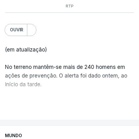
RTP
OUVIR
(em atualização)
No terreno mantêm-se mais de 240 homens em
ações de prevenção. O alerta foi dado ontem, ao
início da tarde.
Mais de 20 mil pessoas foram retiradas de casa
VER MAIS
por causa dos violentos incêndios no Canadá
MUNDO