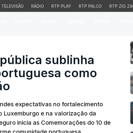
TELEVISÃO
RÁDIO
RTP PLAY
RTP PALCO
RTP ZIG ZA
026
EUROPA
MUNDO
OPINIÃO
VÍDEOS
ÁUDIO
ública sublinha papel d
pública sublinha
 portuguesa como
ão
ndes expectativas no fortalecimento
o Luxemburgo e na valorização da
Seguro inicia as Comemorações do 10 de
norme comunidade portuguesa.