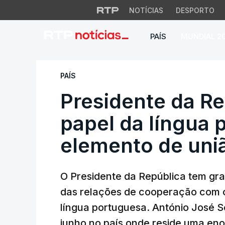
NOTÍCIAS
DESPORTO
PAÍS
MUNDIAL 2
Presidente da Rep
PAÍS
Presidente da Re
papel da língua
elemento de uni
O Presidente da República tem gra
das relações de cooperação com 
língua portuguesa. António José 
junho no país onde reside uma e