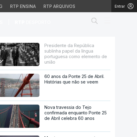
G
RTP ENSINA
RTP ARQUIVOS
Entrar
Abrir campo de
|
S
RTP
DESPORTO
a língua portuguesa co
Presidente da República
sublinha papel da língua
portuguesa como elemento de
união
60 anos da Ponte 25 de Abril.
Histórias que não se veem
Nova travessia do Tejo
confirmada enquanto Ponte 25
de Abril celebra 60 anos