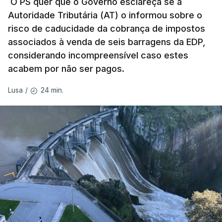
pelo mesmo empreiteiro contratado 17 vezes para
O PS quer que o Governo esclareça se a
Autoridade Tributária (AT) o informou sobre o
obras na Polícia Judiciária (PJ) até aos últimos dias,
risco de caducidade da cobrança de impostos
em que até do Governo surgiram ordens para mais
associados à venda de seis barragens da EDP,
inquéritos e averiguações aos seus mandatos à
considerando incompreensível caso estes
frente da polícia criminal, Luís Neves está há
acabem por não ser pagos.
praticamente um mês sem sair do topo das
notícias.
24 min.
Lusa
/
ARTIGOS RELACIONADOS
Nova polémica com Luís
Neves. Ministro nega
favorecimento a construtora
DST
7 Agosto 2026, 20:28