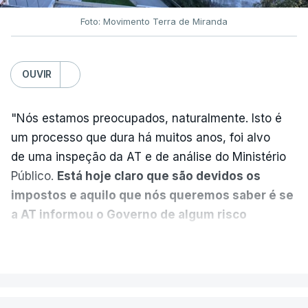
Foto: Movimento Terra de Miranda
Partidos criticam silêncio de
Luís Montenegro nas
polémicas com Luís Neves
OUVIR
atualizado 7 Agosto 2026, 21:04
"Nós estamos preocupados, naturalmente. Isto é
Diretor financeiro da PJ
um processo que dura há muitos anos, foi alvo
nega que Construbarcelos
tenha feito obras na casa
de uma inspeção da AT e de análise do Ministério
onde vive
Público.
Está hoje claro que são devidos os
atualizado 7 Agosto 2026, 15:56
impostos e aquilo que nós queremos saber é se
a AT informou o Governo de algum risco
Auditoria à PJ foi pedida por
caducidade
", disse, em declarações à Lusa, o
atual diretor
VER MAIS
deputado do PS Miguel Costa Matos.
atualizado 7 Agosto 2026, 20:20
Na sequência de notícias desta semana sobre o
risco de caducidade dos 335,2 milhões euros