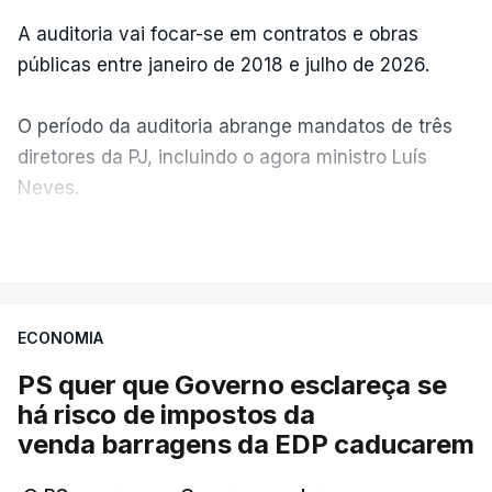
A auditoria vai focar-se em contratos e obras
públicas entre janeiro de 2018 e julho de 2026.
O período da auditoria abrange mandatos de três
diretores da PJ, incluindo o agora ministro Luís
Neves.
VER MAIS
A Judiciária confirma que foi o atual diretor quem
sugeriu esta auditoria e que a ministra concordou.
ECONOMIA
Não há prazos fixados para a conclusão desta
avaliação à Polícia Judiciária.
PS quer que Governo esclareça se
há risco de impostos da
Do início da polémica com a revelação de obras a
venda barragens da EDP caducarem
título pessoal, numa propriedade no Alentejo, feitas