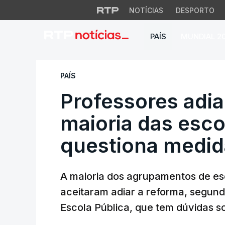
NOTÍCIAS
DESPORTO
PAÍS
MUNDIAL 2
Professores adiar
PAÍS
Professores adi
maioria das esc
questiona medid
A maioria dos agrupamentos de es
aceitaram adiar a reforma, segund
Escola Pública, que tem dúvidas s