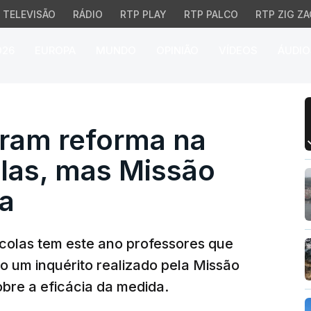
TELEVISÃO
RÁDIO
RTP PLAY
RTP PALCO
RTP ZIG ZA
026
EUROPA
MUNDO
OPINIÃO
VÍDEOS
ÁUDIO
am reforma na maioria 
aram reforma na
olas, mas Missão
a
colas tem este ano professores que
o um inquérito realizado pela Missão
obre a eficácia da medida.