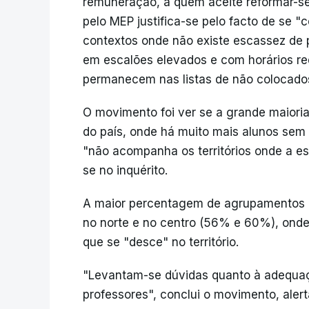
remuneração, a quem aceite reformar-s
pelo MEP justifica-se pelo facto de se 
contextos onde não existe escassez de
em escalões elevados e com horários re
permanecem nas listas de não colocado
O movimento foi ver se a grande maioria
do país, onde há muito mais alunos sem a
"não acompanha os territórios onde a es
se no inquérito.
A maior percentagem de agrupamentos c
no norte e no centro (56% e 60%), ond
que se "desce" no território.
"Levantam-se dúvidas quanto à adequaç
professores", conclui o movimento, aler