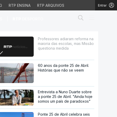
G
RTP ENSINA
RTP ARQUIVOS
Entrar
Abrir campo de
|
S
RTP
DESPORTO
das escolas, mas Missã
Professores adiaram reforma na
maioria das escolas, mas Missão
questiona medida
60 anos da ponte 25 de Abril.
Histórias que não se veem
Entrevista a Nuno Duarte sobre
a ponte 25 de Abril. "Ainda hoje
somos um país de paradoxos"
Ponte 25 de Abril celebra seis