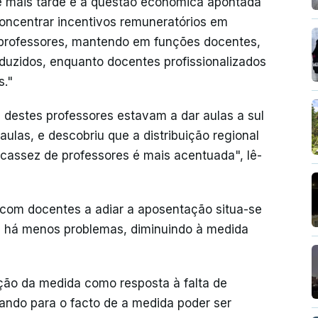
e mais tarde e a questão económica apontada
"concentrar incentivos remuneratórios em
 professores, mantendo em funções docentes,
duzidos, enquanto docentes profissionalizados
s."
 destes professores estavam a dar aulas a sul
ulas, e descobriu que a distribuição regional
cassez de professores é mais acentuada", lê-
om docentes a adiar a aposentação situa-se
e há menos problemas, diminuindo à medida
ão da medida como resposta à falta de
tando para o facto de a medida poder ser