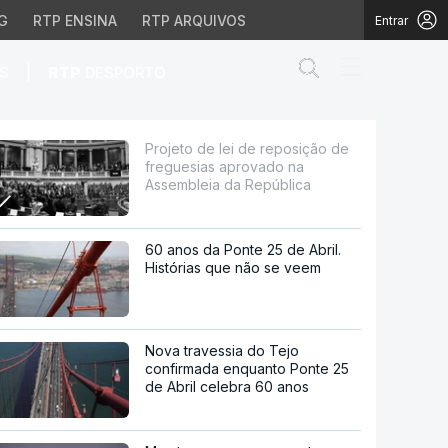
G
RTP ENSINA
RTP ARQUIVOS
Entrar
Abrir campo de
|
S
RTP
DESPORTO
 aprovado na Assemblei
Projeto de lei de reposição de
freguesias aprovado na
Assembleia da República
60 anos da Ponte 25 de Abril.
Histórias que não se veem
Nova travessia do Tejo
confirmada enquanto Ponte 25
de Abril celebra 60 anos