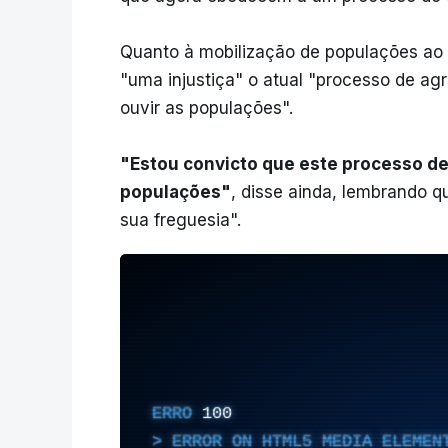
Quanto à mobilização de populações ao 
"uma injustiça" o atual "processo de ag
ouvir as populações".
"Estou convicto que este processo de
populações"
, disse ainda, lembrando 
sua freguesia".
ERRO
100
ERROR ON HTML5 MEDIA ELEMEN