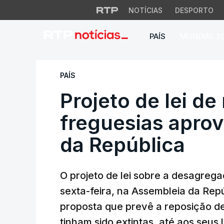
NOTÍCIAS
DESPORTO
PAÍS
MUNDIAL 2
Projeto de lei de 
PAÍS
Projeto de lei de
freguesias apro
da República
O projeto de lei sobre a desagreg
sexta-feira, na Assembleia da Repú
proposta que prevê a reposição de
tinham sido extintas, até aos seus l