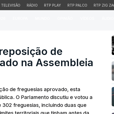
TELEVISÃO
RÁDIO
RTP PLAY
RTP PALCO
RTP ZIG ZA
026
EUROPA
MUNDO
OPINIÃO
VÍDEOS
ÁUDIO
reposição de freguesias
 reposição de
vado na Assembleia
ação de freguesias aprovado, esta
blica. O Parlamento discutiu e votou a
 302 freguesias, incluindo duas que
imites territoriais que tinham antes da